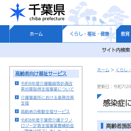
千葉県
ホーム
くらし・福祉・健康
教育
サイト内検索
ホーム
>
くらし
高齢者向け福祉サービス
令和8年度介護職員等処遇改
更新日：令和7(20
善加算取得支援事業について
介護事業所における業務改善
感染症
支援
高齢者の移動支援サービス
令和8年度千葉県介護テクノ
高齢者施
ロジー定着支援事業費補助金