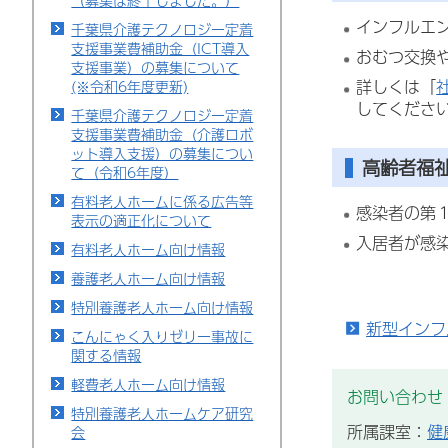
（募集は終了しました。）
インフルエ
千葉県介護テクノロジー定着
支援事業費補助金（ICT導入
おむつ交換
支援事業）の募集について
詳しくは「
(※令和6年度更新)
してくださ
千葉県介護テクノロジー定着
支援事業費補助金（介護ロボ
ット導入支援）の募集につい
高齢者福
て（令和6年度）
有料老人ホームに係る広告等
感染者の第
表示の適正化について
入居者が感
有料老人ホーム向け情報
養護老人ホーム向け情報
特別養護老人ホーム向け情報
新型インフ
こんにゃく入りゼリー事故に
関する情報
軽費老人ホーム向け情報
お問い合わせ
特別養護老人ホームケア研究
所属課室：
健
会