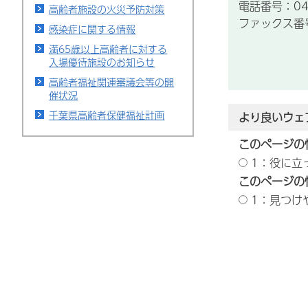
電話番号：043
高齢者施設の火災予防対策
ファックス番号：
感染症に関する情報
満65歳以上高齢者に対する
入場優待施設のお知らせ
高齢者福祉関連審議会等の開
催状況
千葉県高齢者保健福祉計画
より良いウェ
このページの
1：役に立
このページの
1：見つけ