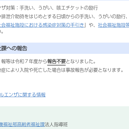
ンザ対策：手洗い、うがい、咳エチケットの励行
や排泄介助時をはじめとする日頃からの手洗い、うがいの励行
社会福祉施設における感染症対策の手引き
」や、
社会福祉施設
い。
祉課への報告
１報等は令和７年度から
報告不要
となりました。
染症により入院や死亡した場合は事故報告が必要となります。
ルエンザに関する情報
康福祉部高齢者福祉課
法人指導班