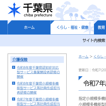
千葉県
ホーム
くらし・福祉・健康
教育
サイト内検索
ホーム
>
くらし
介護保険
令和8年度千葉県認知症対応
更新日：令和7(20
型サービス事業開設者研修の
開催
令和7
令和8年度千葉県小規模多機
能型サービス等計画作成担当
者研修の開催
指定小規模多機
令和7年度千葉県小規模多機
能型サービス等計画作成担当
小規模多機能型