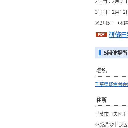
2日目：2月5
3日目：2月1
※2月5日（木
研修日
5開催場所
名称
千葉県経営者会
住所
千葉市中央区千葉
※受講の申し込