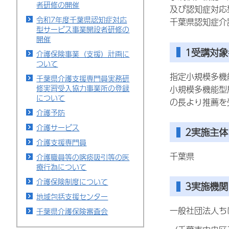
者研修の開催
及び認知症対応
令和7年度千葉県認知症対応
千葉県認知症介
型サービス事業開設者研修の
開催
1受講対象
介護保険事業（支援）計画に
ついて
指定小規模多機
千葉県介護支援専門員実務研
修実習受入協力事業所の登録
小規模多機能型
について
の長より推薦を
介護予防
介護サービス
2実施主体
介護支援専門員
千葉県
介護職員等の喀痰吸引等の医
療行為について
介護保険制度について
3実施機関
地域包括支援センター
一般社団法人ち
千葉県介護保険審査会