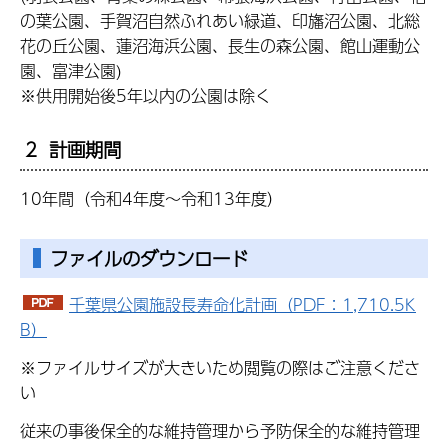
の葉公園、手賀沼自然ふれあい緑道、印旛沼公園、北総
花の丘公園、蓮沼海浜公園、長生の森公園、館山運動公
園、富津公園)
※供用開始後5年以内の公園は除く
2 計画期間
10年間（令和4年度～令和13年度）
ファイルのダウンロード
千葉県公園施設長寿命化計画（PDF：1,710.5K
B）
※ファイルサイズが大きいため閲覧の際はご注意くださ
い
従来の事後保全的な維持管理から予防保全的な維持管理