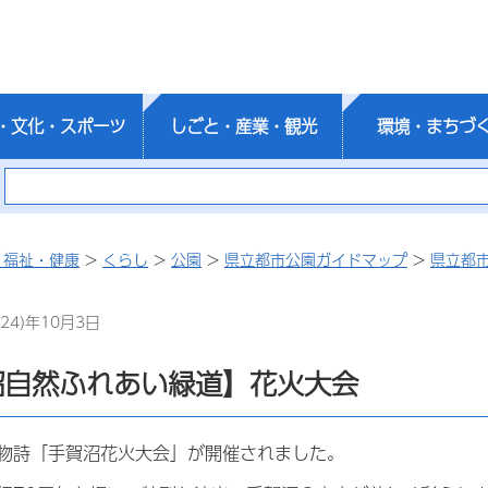
・文化・スポーツ
しごと・産業・観光
環境・まちづ
・福祉・健康
>
くらし
>
公園
>
県立都市公園ガイドマップ
>
県立都
24)年10月3日
沼自然ふれあい緑道】花火大会
物詩「手賀沼花火大会」が開催されました。