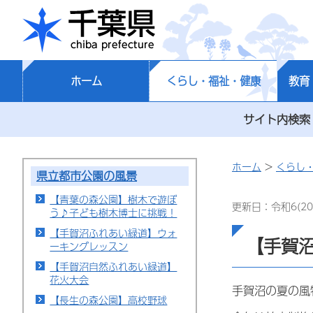
千葉県
ホーム
くらし・福祉・健康
教育
サイト内検索
ホーム
>
くらし
県立都市公園の風景
【青葉の森公園】樹木で遊ぼ
更新日：令和6(20
う♪子ども樹木博士に挑戦！
【手賀沼ふれあい緑道】ウォ
【手賀
ーキングレッスン
【手賀沼自然ふれあい緑道】
花火大会
手賀沼の夏の風
【長生の森公園】高校野球