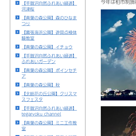
今年は柏市制施
【手賀沼自然ふれあい緑道】
河津桜
【青葉の森公園】森のひなま
つり
【幕張海浜公園】遊具点検体
験教室
【青葉の森公園】イチョウ
【手賀沼自然ふれあい緑道】
ふれあいガーデン
【青葉の森公園】ポインセチ
ア
【青葉の森公園】秋
【北総花の丘公園】クリスマ
スフェスタ
【手賀沼自然ふれあい緑道】
tegaryoku channel
【青葉の森公園】ミニ工作教
室