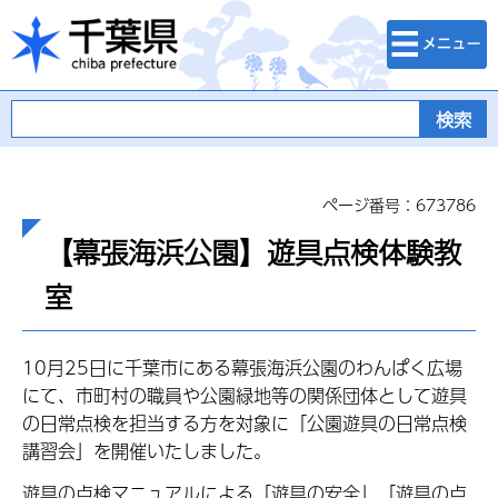
検索・メニュ
千葉県
ー
ページ番号：673786
【幕張海浜公園】遊具点検体験教
室
10月25日に千葉市にある幕張海浜公園のわんぱく広場
にて、市町村の職員
や公園緑地等の関係団体として遊具
の日常点検を担当する方
を対象に「公園遊具の日常点検
講習会」を開催いたしました。
遊具の点検マニュアルによる「遊具の安全」「遊具の点