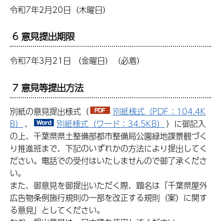
令和7年2月20日（木曜日）
6 意見提出期限
令和7年3月21日 （金曜日）（必着）
7 意見等提出方法
別紙の意見提出様式（
別紙様式（PDF：104.4K
B）
、
別紙様式（ワード：34.5KB）
）に御記入
の上、千葉県県土整備部都市整備局公園緑地課景観づく
り推進班まで、下記のいずれかの方法により提出してく
ださい。電話での受付はいたしませんので御了承くださ
い。
また、御意見を御提出いただく際、題名は「千葉県屋外
広告物条例施行規則の一部を改正する規則（案）に関す
る意見」としてください。