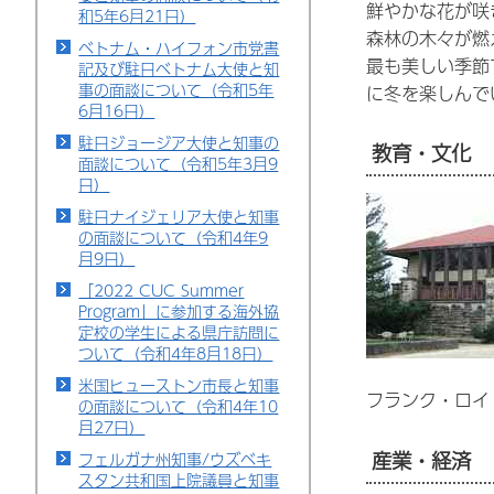
鮮やかな花が咲
和5年6月21日）
森林の木々が燃
ベトナム・ハイフォン市党書
最も美しい季節
記及び駐日ベトナム大使と知
事の面談について（令和5年
に冬を楽しんで
6月16日）
駐日ジョージア大使と知事の
教育・文化
面談について（令和5年3月9
日）
駐日ナイジェリア大使と知事
の面談について（令和4年9
月9日）
「2022 CUC Summer
Program」に参加する海外協
定校の学生による県庁訪問に
ついて（令和4年8月18日）
米国ヒューストン市長と知事
フランク・ロイ
の面談について（令和4年10
月27日）
産業・経済
フェルガナ州知事/ウズベキ
スタン共和国上院議員と知事