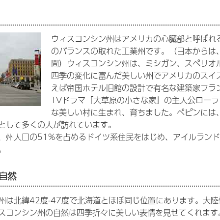
ウィスコンシン州はアメリカの心臓部と呼ばれ
のバランスの取れた工業州です。（日本からは、
間）ウィスコンシン州は、ミシガン、スペリオ
四季の変化に富んだ美しい州でアメリカのスイ
えば帝国ホテル旧館の設計で有名な建築家フラ
TVドラマ「大草原の小さな家」の主人公ロー
な美しい村に生まれ、育ちました。ペピンには
として多くの人が訪れています。
、州人口の51%を占めるドイツ系住民をはじめ、アイルランド
。
自然
州は北緯42度-47度で北海道とほぼ同じ位置にあります。大
スコンシン州の自然は四季折々に美しい表情を見せてくれます