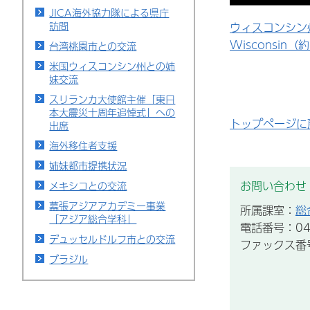
JICA海外協力隊による県庁
訪問
ウィスコンシン州PR
Wisconsin（
台湾桃園市との交流
米国ウィスコンシン州との姉
妹交流
スリランカ大使館主催「東日
本大震災十周年追悼式」への
トップページに
出席
海外移住者支援
姉妹都市提携状況
お問い合わせ
メキシコとの交流
幕張アジアアカデミー事業
所属課室：
総
「アジア総合学科」
電話番号：043
デュッセルドルフ市との交流
ファックス番号：
ブラジル