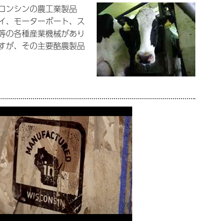
コンシンの農工業製品
イ、モーターボート、ス
等の各種産業機械があり
すが、その主要酪農製品