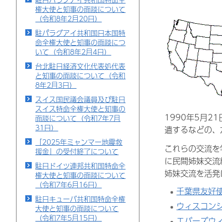
権大使と知事の面談について
（令和8年2月20日）
駐パラグアイ共和国日本国特
命全権大使と知事の面談につ
いて（令和8年2月4日）
台北駐日経済文化代表処代表
と知事の面談について（令和
8年2月3日）
スイス国民議会議員及び駐日
スイス特命全権大使と知事の
1990年5月
面談について（令和7年7月
31日）
遣するなどの、
「2025年ミャンマー地震救
これらの交流を
援金」の受付終了について
に民間姉妹交流
駐日ドイツ連邦共和国特命全
姉妹交流を活発
権大使と知事の面談について
（令和7年6月16日）
千葉県友好
駐日キューバ共和国特命全権
ウィスコン
大使と知事の面談について
（令和7年5月15日）
エバーズウ