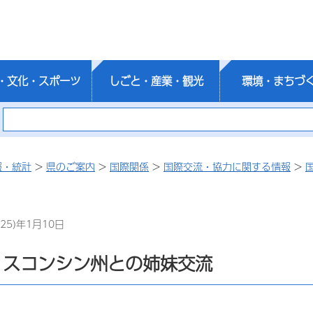
・文化・スポーツ
しごと・産業・観光
環境・まちづ
報・統計
>
県のご案内
>
国際関係
>
国際交流・協力に関する情報
>
25)年1月10日
ィスコンシン州との姉妹交流