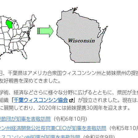
21日、千葉県はアメリカ合衆国ウィスコンシン州と姉妹県州の
友好親善を深めてきました。
学術、経済などさらに様々な分野に広げるとともに、県民が主体
組織
「
千葉ウィスコンシン協会
」
が設立されました。現在は
に展開しており、2020年には姉妹提携30周年を迎えます。
使節団が知事を表敬訪問
（令和6年10月）
シン州経済開発公社長官兼CEOが知事を表敬訪問
（令和5年10
ィスコンシン州知事が知事を表敬訪問
（令和元年9月）