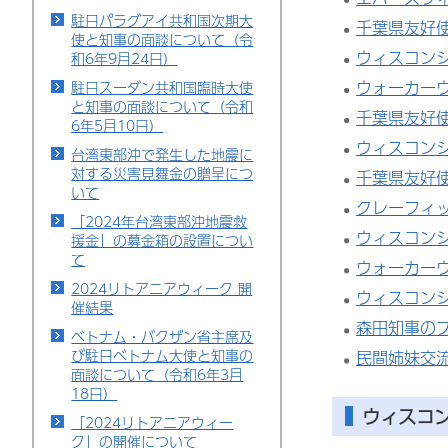
駐日パラグアイ共和国次期大
千葉県友好
使と知事の面談について（令
ウィスコン
和6年9月24日）
ウォーカー
駐日スーダン共和国臨時大使
と知事の面談について（令和
千葉県友好
6年5月10日）
ウィスコン
台湾東部沖で発生した地震に
対する災害見舞金の贈呈につ
千葉県友好
いて
クレーフィ
「2024年台湾東部沖地震救
ウィスコン
援金」の募金箱の設置につい
て
ウォーカー
2024リトアニアウィーク 開
ウィスコン
催結果
森田知事の
ベトナム・バクザン省主席及
び駐日ベトナム大使と知事の
民間姉妹交
面談について（令和6年3月
18日）
ウィスコ
「2024リトアニアウィー
ク」の開催について