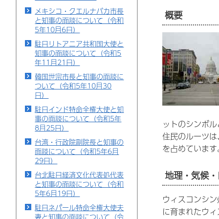
メキシコ・クエルナバカ市長
概要
と知事の面談について（令和
5年10月6日）
駐日リトアニア共和国大使と
知事の面談について（令和5
年11月21日）
韓国世宗市長と知事の面談に
ついて（令和5年10月30
日）
駐日インド特命全権大使と知
事の面談について（令和5年
ットのシンボル
8月25日）
住民のルーツは
台湾・行政院副院長と知事の
を占めています
面談について（令和5年6月
29日）
地理・気候・
台北駐日経済文化代表処代表
と知事の面談について（令和
5年6月19日）
ウィスコンシン
駐日ネパール特命全権大使夫
に育まれたウィ
妻と知事の面談について（令