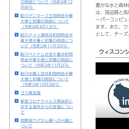
の面談について（令和4年12
豊かな水と森林
月8日）
は、高品質と高
駐日デンマーク王国特命全権
ーパーコンピュ
大使と知事の面談について
ます。また、ウ
（令和4年4月13日）
として、チーズ
駐日ドイツ連邦共和国特命全
権大使夫妻と知事の面談につ
いて（令和3年11月30日）
ウィスコンシン
駐日ベトナム社会主義共和国
特命全権大使と知事の面談に
ついて（令和3年11月2日）
駐日中華人民共和国特命全権
大使と知事の面談について
（令和3年10月28日）
ヨウ素支援
新型コロナウイルス感染症に
対する海外からの支援につい
て
国際協力パネル展への出展に
ついて