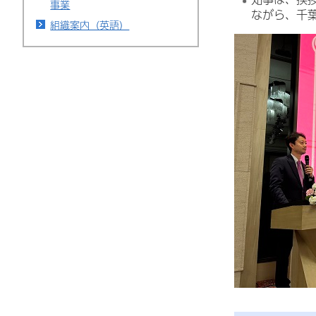
事業
ながら、千
組織案内（英語）