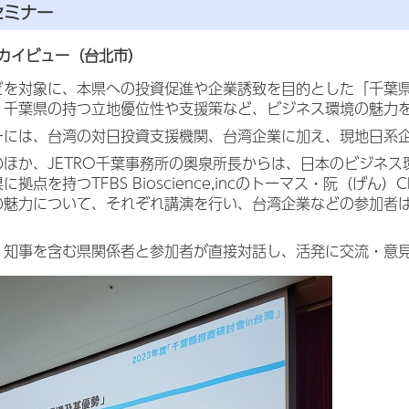
セミナー
カイビュー（台北市）
どを対象に、本県への投資促進や企業誘致を目的とした「千葉県
、千葉県の持つ立地優位性や支援策など、ビジネス環境の魅力
ーには、台湾の対日投資支援機関、台湾企業に加え、現地日系企
ほか、JETRO千葉事務所の奥泉所長からは、日本のビジネス
に拠点を持つTFBS Bioscience,incのトーマス・阮（
の魅力について、それぞれ講演を行い、台湾企業などの参加者
、知事を含む県関係者と参加者が直接対話し、活発に交流・意