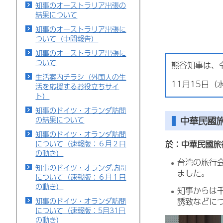
知事のオーストラリア出張の
結果について
知事のオーストラリア出張に
ついて（中間報告）
知事のオーストラリア出張に
ついて
熊谷知事は、
生活案内チラシ（外国人の生
11月15日
活を応援するお役立ちサイ
ト）
知事のドイツ・オランダ訪問
中華民國
の結果について
知事のドイツ・オランダ訪問
について（速報版：６月２日
於：中華民國旅
の動き）
台湾の旅行
知事のドイツ・オランダ訪問
ました。
について（速報版：６月１日
の動き）
知事からは
誘致などに
知事のドイツ・オランダ訪問
について（速報版：5月31日
の動き）