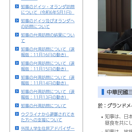
知事のドイツ・オランダ訪問
について（令和6年5月1日）
知事のドイツ及びオランダへ
の訪問について
知事の台湾訪問の結果につい
て
知事の台湾訪問について（速
報版：11月16日の動き）
知事の台湾訪問について（速
報版：11月15日の動き）
知事の台湾訪問について（速
報版：11月14日の動き）
中華民國
知事の台湾訪問について（速
報版：11月13日の動き）
於：グランドメ
知事の台湾訪問について
ウクライナから避難されてき
知事は、日
た方への支援について
昼食を共に
外国人学生住居アドバイザー
知事は、挨