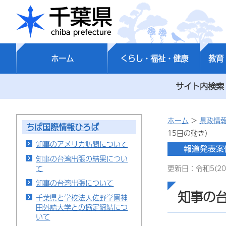
千葉県
ホーム
くらし・福祉・健康
教育
サイト内検索
ホーム
>
県政情
ちば国際情報ひろば
15日の動き）
知事のアメリカ訪問について
知事の台湾出張の結果につい
て
更新日：令和5(20
知事の台湾出張について
知事の台
千葉県と学校法人佐野学園神
田外語大学との協定締結につ
いて