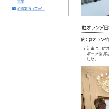
事業
組織案内（英語）
駐オランダ日
於：駐オランダ
知事は、駐
ポーツ環境
した。