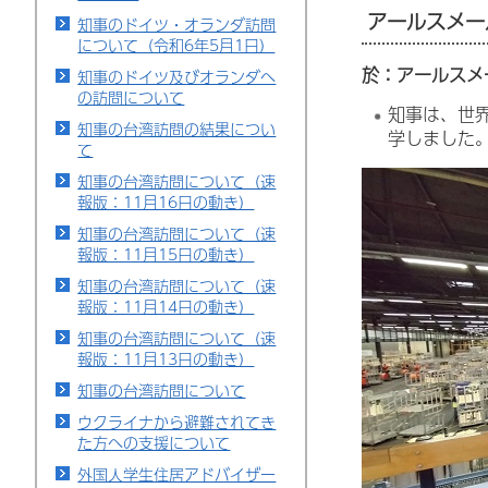
アールスメー
知事のドイツ・オランダ訪問
について（令和6年5月1日）
於：アールスメ
知事のドイツ及びオランダへ
の訪問について
知事は、世
知事の台湾訪問の結果につい
学しました
て
知事の台湾訪問について（速
報版：11月16日の動き）
知事の台湾訪問について（速
報版：11月15日の動き）
知事の台湾訪問について（速
報版：11月14日の動き）
知事の台湾訪問について（速
報版：11月13日の動き）
知事の台湾訪問について
ウクライナから避難されてき
た方への支援について
外国人学生住居アドバイザー