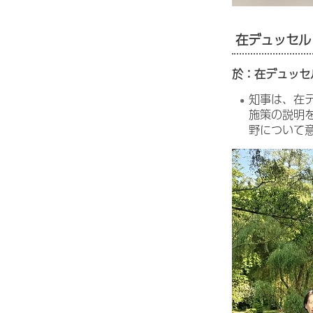
在デュッセル
於：在デュッセ
知事は、在
施策の説明
野について