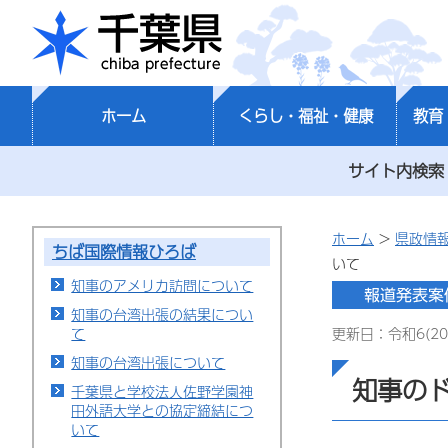
千葉県
ホーム
くらし・福祉・健康
教育
サイト内検索
ホーム
>
県政情
ちば国際情報ひろば
いて
知事のアメリカ訪問について
知事の台湾出張の結果につい
て
更新日：令和6(20
知事の台湾出張について
知事の
千葉県と学校法人佐野学園神
田外語大学との協定締結につ
いて