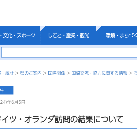
・文化・スポーツ
しごと・産業・観光
環境・まちづ
報・統計
>
県のご案内
>
国際関係
>
国際交流・協力に関する情報
>
24)年6月5日
ドイツ・オランダ訪問の結果について