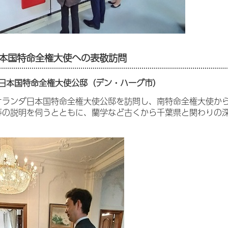
本国特命全権大使への表敬訪問
日本国特命全権大使公邸（デン・ハーグ市）
オランダ日本国特命全権大使公邸を訪問し、南特命全権大使か
等の説明を伺うとともに、蘭学など古くから千葉県と関わりの