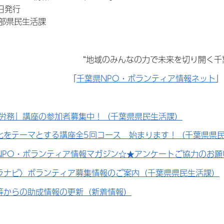
8日発行
部県民生活課
“地域のみんなの力で未来を切り開く千
「
千葉県NPO・ボランティア情報ネット
」
の労務」講座の参加者募集中！（千葉県県民生活課）
化をテーマとする講座全5回コース 始まります！（千葉県県
NPO・ボランティア情報マガジン☆★アンケートご協力のお
ラナビ〉ボランティア募集情報のご案内（千葉県県民生活課）
等からの助成情報の更新（新着情報）