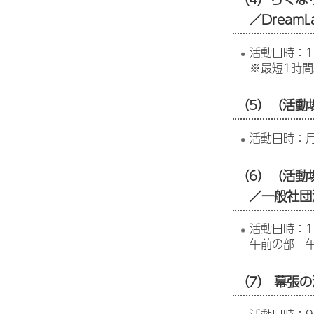
／DreamLan
活動日時：1
※最短1時
（5）（活動
活動日時：月
（6）（活動
／一般社団
活動日時：1
午前の部 午
（7） 幕張の