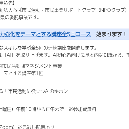
申込先】
法人ちば市民活動・市民事業サポートクラブ（NPOクラブ
県の委託事業です。
力強化をテーマとする講座全5回コース
始まります！
なスキルを学ぶ全5回の連続講座を開催します。
は「AI」を取り上げます。AI初心者向けに基本的な知識から
県市民活動団マネジメント事業
ーマとする講座第1回
！市民活動に役立つAIのキホン
土曜日）午前10時から正午まで ※参加費無料
oom）※見逃し配信あり