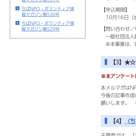
ちばNPO・ボランティア情
【申込期限】
報マガジン第530号
10月16日（
ちばNPO・ボランティア情
【問い合わせ／
報マガジン第529号
一般社団法人
※本事業は、
【3】★
※本アンケート
本メルマガはN
今後の記事作成
願いします。 
【4】
〈ち
千葉県では、「