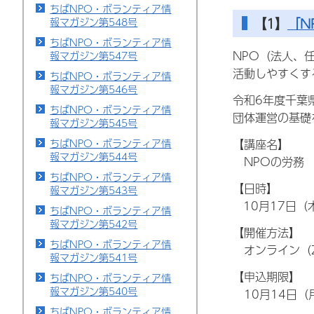
ちばNPO・ボランティア情
【1】
「N
報マガジン第548号
ちばNPO・ボランティア情
NPO（法人、
報マガジン第547号
活動しやすくす
ちばNPO・ボランティア情
報マガジン第546号
令和6年度千葉
ちばNPO・ボランティア情
団体運営の基礎
報マガジン第545号
ちばNPO・ボランティア情
【講座名】
報マガジン第544号
NPOの労務
ちばNPO・ボランティア情
【日時】
報マガジン第543号
10月17日（
ちばNPO・ボランティア情
報マガジン第542号
【開催方法】
ちばNPO・ボランティア情
オンライン（Z
報マガジン第541号
【申込期限】
ちばNPO・ボランティア情
報マガジン第540号
10月14日（
ちばNPO・ボランティア情