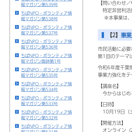
【問い合わせ／
報マガジン第539号
特定非営利活動
ちばNPO・ボランティア情
※本事業は、
報マガジン第538号
ちばNPO・ボランティア情
報マガジン第537号
【2】
事業
ちばNPO・ボランティア情
報マガジン第536号
市民活動に必要
ちばNPO・ボランティア情
第1回のテーマ
報マガジン臨時第1号
令和6年度千葉
ちばNPO・ボランティア情
事業力強化をテ
報マガジン第535号
ちばNPO・ボランティア情
【講座名】
報マガジン第534号
今からはじめる
ちばNPO・ボランティア情
報マガジン第533号
【日時】
10月19日（
ちばNPO・ボランティア情
報マガジン第532号
【開催方法】
ちばNPO・ボランティア情
オンライン（Z
報マガジン第531号