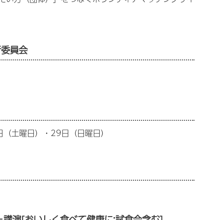
行委員会
日（土曜日）・29日（日曜日）
講演[おいしく食べて健康に:試食会含む]