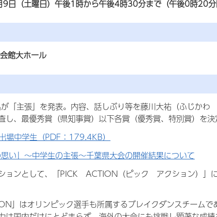
9月9日（土曜日）午後1時から午後4時30分まで（午後0時20
育会館大ホール
名が「主張」を発表。内容、話しぶり等を
藤川
大祐（ふじかわ
査し、最優秀賞（県知事賞）以下各賞（優秀賞、特別賞）を決
出場中学生（PDF：179.4KB）
の思い」～中学生の主張～千葉県大会の開催結果について
ションとして、「
PICK
ACTION
（ピック アクション）」
ACTION」はオリンピック選手も所属するブレイクダンスチー
力は国内だけにとどまらず、海外の大会にも挑戦し顕著な成績