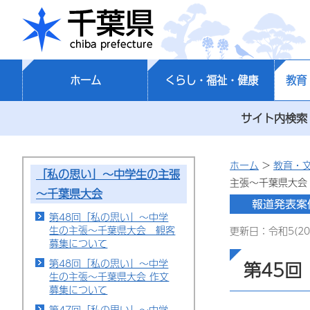
千葉県
ホーム
くらし・福祉・健康
教育
サイト内検索
ホーム
>
教育・
「私の思い」～中学生の主張
主張～千葉県大会
～千葉県大会
第48回「私の思い」～中学
生の主張～千葉県大会 観客
更新日：令和5(20
募集について
第48回「私の思い」～中学
第45
生の主張～千葉県大会 作文
募集について
第47回「私の思い」～中学