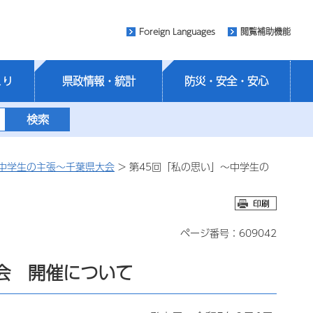
Foreign Languages
閲覧補助機能
くり
県政情報・統計
防災・安全・安心
中学生の主張～千葉県大会
> 第45回「私の思い」～中学生の
ページ番号：609042
会 開催について