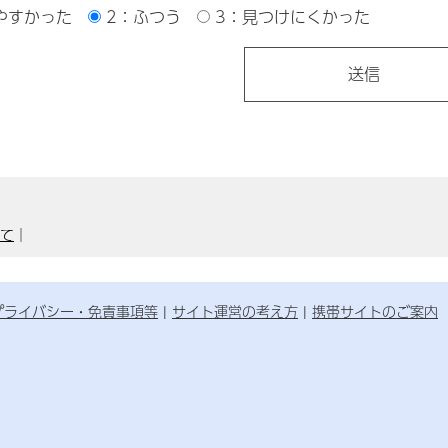
やすかった
2：ふつう
3：見つけにくかった
いて
｜
プライバシー・免責事項等
サイト運営の考え方
携帯サイトのご案内