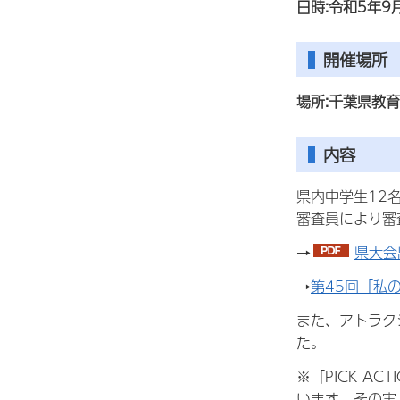
日時:令和5年
開催場所
場所:千葉県教
内容
県内中学生12
審査員により審
→
県大会
→
第45回「私
また、アトラク
た。
※「PICK 
います。その実