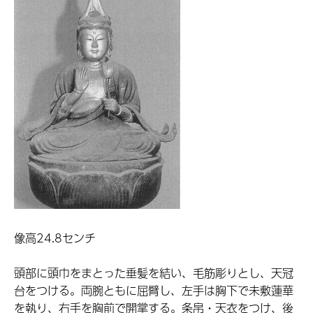
像高24.8センチ
頭部に頭巾をまとった垂髪を結い、毛筋彫りとし、天冠
台をつける。両腕ともに屈臂し、左手は胸下で未敷蓮華
を執り、右手を胸前で開掌する。条帛・天衣をつけ、後