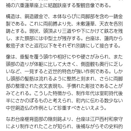
補の六重蓮華座上に結跏趺座する聖観音像である。
構造は、銅造鍍金で、本体ならびに両脚部を含め一鋳金
製である。これに両前膊より先、未敷蓮華、天衣を各別
鋳とする。現状、頭頂より三道やや下にかけて鉄芯を残
し、また頚部には中型土が残存する。台座は、蓮肉から
敷茄子までと返花以下をそれぞれ別鋳にして接合する。
像は、垂髪を覆う頭巾や相好にやや硬さがみられ、また
頭部の造りが体躯に比して大きく、側面観も奥行に乏し
いなど、一見すると近世的特色が強い作例である。しか
し頭部の髪筋は流れるように整然と刻まれ、さらに両脚
部の整理された衣文表現も、手慣れた彫技であることが
みてとれる。こうした特徴から、制作年代は室町時代後
半にさかのぽるものと考えられ、町内に伝わる数少ない
中世銅造仏の作例として珍重すべきといえよう。
なお台座榧背面部の陰刻銘より、台座は江戸西村和泉守
により制作されたことが知られ、後補ながらその史料的