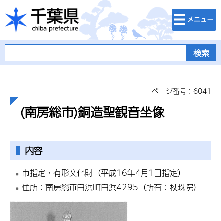
検索・メニュ
千葉県
ー
ページ番号：6041
(南房総市)銅造聖観音坐像
内容
市指定・有形文化財（平成16年4月1日指定）
住所：南房総市白浜町白浜4295（所有：杖珠院）