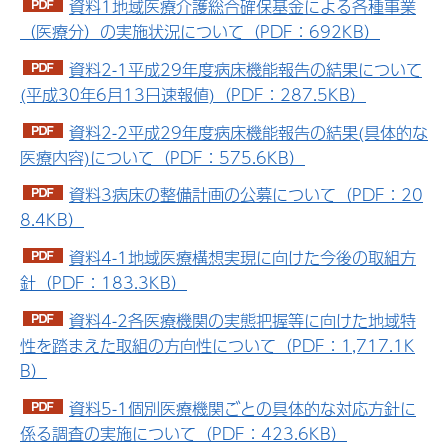
資料1地域医療介護総合確保基金による各種事業
（医療分）の実施状況について（PDF：692KB）
資料2-1平成29年度病床機能報告の結果について
(平成30年6月13日速報値)（PDF：287.5KB）
資料2-2平成29年度病床機能報告の結果(具体的な
医療内容)について（PDF：575.6KB）
資料3病床の整備計画の公募について（PDF：20
8.4KB）
資料4-1地域医療構想実現に向けた今後の取組方
針（PDF：183.3KB）
資料4-2各医療機関の実態把握等に向けた地域特
性を踏まえた取組の方向性について（PDF：1,717.1K
B）
資料5-1個別医療機関ごとの具体的な対応方針に
係る調査の実施について（PDF：423.6KB）