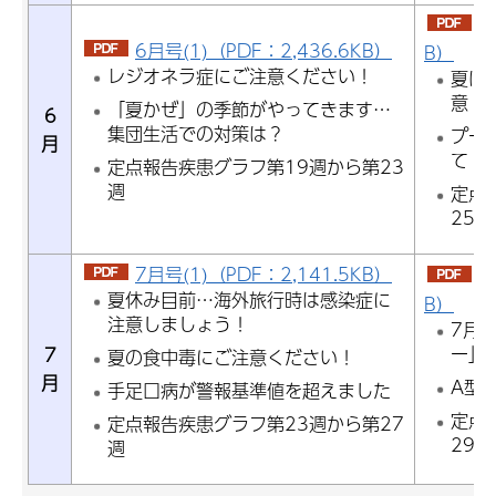
6
6月号(1)（PDF：2,436.6KB）
B）
レジオネラ症にご注意ください！
夏は
意！
「夏かぜ」の季節がやってきます…
6
集団生活での対策は？
プー
月
て
定点報告疾患グラフ第19週から第23
週
定点
25週
7月号(1)（PDF：2,141.5KB）
7
夏休み目前…海外旅行時は感染症に
B）
注意しましょう！
7月
ー」
7
夏の食中毒にご注意ください！
月
A型
手足口病が警報基準値を超えました
定点
定点報告疾患グラフ第23週から第27
29週
週