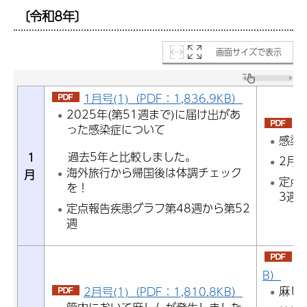
〔令和8年〕
画面サイズで表示
1月号(1)（PDF：1,836.9KB）
2025年(第51週まで)に届け出があ
1
った感染症について
感染
過去5年と比較しました。
1
2月
海外旅行から帰国後は体調チェック
月
定点
を！
3週
定点報告疾患グラフ第48週から第52
週
2
B）
麻し
2月号(1)（PDF：1,810.8KB）