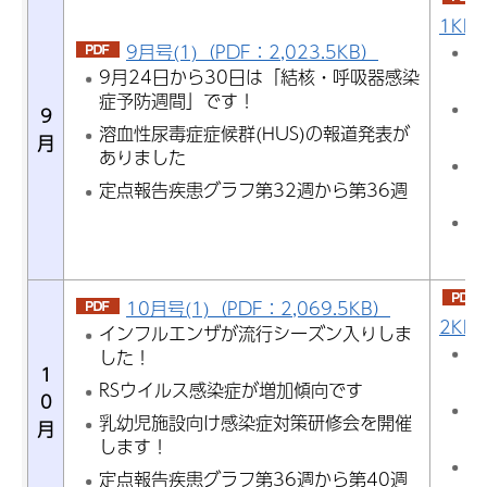
1KB
感
9月号(1)（PDF：2,023.5KB）
あ
9月24日から30日は「結核・呼吸器感染
症予防週間」です！
百
9
す
溶血性尿毒症症候群(HUS)の報道発表が
月
ありました
9
呼
定点報告疾患グラフ第32週から第36週
定
ら
10月号(1)（PDF：2,069.5KB）
2KB
インフルエンザが流行シーズン入りしま
日
した！
1
ま
RSウイルス感染症が増加傾向です
0
侵
乳幼児施設向け感染症対策研修会を開催
月
ま
します！
定
定点報告疾患グラフ第36週から第40週