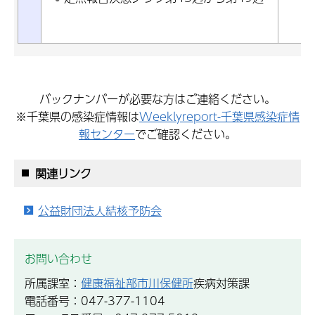
ら
バックナンバーが必要な方はご連絡ください。
※千葉県の感染症情報は
Weeklyreport-千葉県感染症情
報センター
でご確認ください。
関連リンク
公益財団法人結核予防会
お問い合わせ
所属課室：
健康福祉部市川保健所
疾病対策課
電話番号：047-377-1104