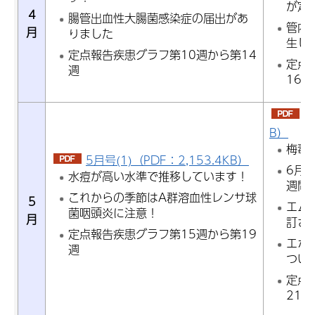
が定
4
腸管出血性大腸菌感染症の届出があ
管内
月
りました
生し
定点報告疾患グラフ第10週から第14
定点
週
16週
5
B）
梅毒
5月号(1)（PDF：2,153.4KB）
6月
水痘が高い水準で推移しています！
週間
これからの季節はA群溶血性レンサ球
5
エム
菌咽頭炎に注意！
月
訂さ
定点報告疾患グラフ第15週から第19
エボ
週
つい
定点
21週