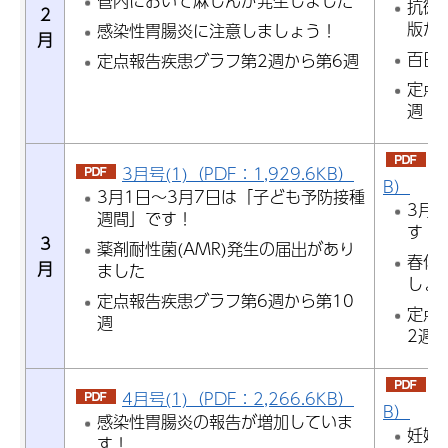
管内において麻しんが発生しました
抗微
2
版が
感染性胃腸炎に注意しましょう！
月
百日
定点報告疾患グラフ第2週から第6週
定点
週
3
3月号(1)（PDF：1,929.6KB）
B）
3月1日～3月7日は「子ども予防接種
3月
週間」です！
す！
3
薬剤耐性菌(AMR)発生の届出があり
春休
月
ました
しょ
定点報告疾患グラフ第6週から第10
定点
週
2週
4
4月号(1)（PDF：2,266.6KB）
B）
感染性胃腸炎の報告が増加していま
妊婦
す！