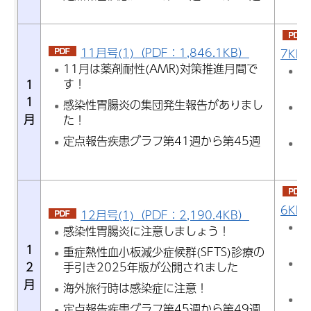
ら
11月号(1)（PDF：1,846.1KB）
7KB
11月は薬剤耐性(AMR)対策推進月間で
1
す！
1
で
1
感染性胃腸炎の集団発生報告がありまし
1
月
た！
進
定点報告疾患グラフ第41週から第45週
定
ら
6KB
12月号(1)（PDF：2,190.4KB）
年
感染性胃腸炎に注意しましょう！
意
1
重症熱性血小板減少症候群(SFTS)診療の
感
2
手引き2025年版が公開されました
頻
月
海外旅行時は感染症に注意！
定
定点報告疾患グラフ第45週から第49週