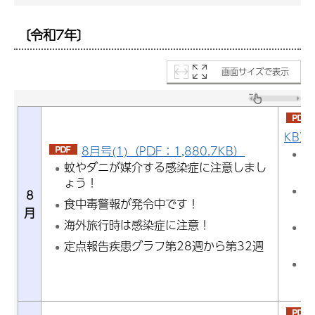
〔令和7年〕
画面サイズで表示
KB）
8月号(1)（PDF：1,880.7KB）
台
蚊やダニが媒介する感染症に注意しまし
え
ょう！
夏
8
食中毒警報が発令中です！
し
月
海外旅行時は感染症に注意！
海
ッ
定点報告疾患グラフ第28週から第32週
定
4