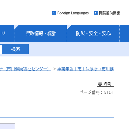
Foreign Languages
閲覧補助機能
くり
県政情報・統計
防災・安全・安心
所（市川健康福祉センター）
>
事業年報｜市川保健所（市川健
ページ番号：5101