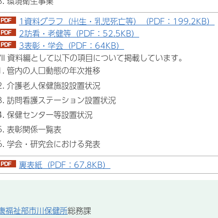
環境衛生事業
1資料グラフ（出生・乳児死亡等）（PDF：199.2KB）
2訪看・老健等（PDF：52.5KB）
3表彰・学会（PDF：64KB）
VII 資料編として以下の項目について掲載しています。
管内の人口動態の年次推移
介護老人保健施設設置状況
訪問看護ステーション設置状況
保健センター等設置状況
表彰関係一覧表
学会・研究会における発表
裏表紙（PDF：67.8KB）
康福祉部市川保健所
総務課