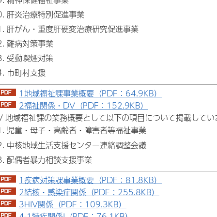
肝炎治療特別促進事業
肝がん・重度肝硬変治療研究促進事業
難病対策事業
受動喫煙対策
市町村支援
1地域福祉課事業概要（PDF：64.9KB）
2福祉関係・DV（PDF：152.9KB）
IV 地域福祉課の業務概要として以下の項目について掲載してい
児童・母子・高齢者・障害者等福祉事業
中核地域生活支援センター連絡調整会議
配偶者暴力相談支援事業
1疾病対策課事業概要（PDF：81.8KB）
2結核・感染症関係（PDF：255.8KB）
3HIV関係（PDF：109.3KB）
4-1特疾関係I（PDF：76.1KB）