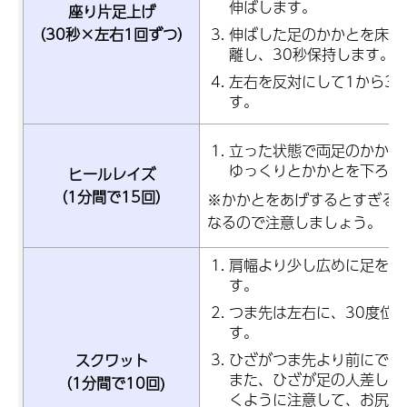
伸ばします。
座り片足上げ
（30秒×左右1回ずつ）
伸ばした足のかかとを床から
離し、30秒保持します。
左右を反対にして1から3
す。
立った状態で両足のかかと
ゆっくりとかかとを下ろし
ヒールレイズ
（1分間で15回）
※かかとをあげするとすぎる
なるので注意しましょう。
肩幅より少し広めに足を広
す。
つま先は左右に、30度位
す。
ひざがつま先より前にでな
スクワット
また、ひざが足の人差し指
（1分間で10回)
くように注意して、お尻を