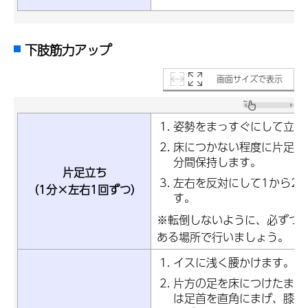
下肢筋力アップ
画面サイズで表示
姿勢をまっすぐにして立ち
床につかない程度に片足を
分間保持します。
片足立ち
左右を反対にして1から2
（1分×左右1回ずつ）
す。
※転倒しないように、必ずつ
ある場所で行いましょう。
イスに浅く腰かけます。
片方の足を床につけたまま
は足首を直角にまげ、膝を