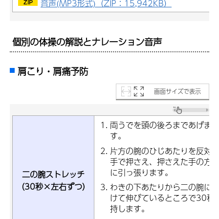
音声(MP3形式)（ZIP：15,942KB）
個別の体操の解説とナレーション音声
肩こり・肩痛予防
画面サイズで表示
両うでを頭の後ろまであげま
す。
片方の腕のひじあたりを反対
手で押さえ、押さえた手の方
に引っ張ります。
二の腕ストレッチ
（30秒×左右ずつ）
わきの下あたりから二の腕に
けて伸びているところで30秒
持します。