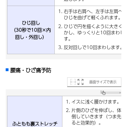
右手は右肩へ、左手は左肩へ
ひじを曲げて軽くふれます。
ひじ回し
ひじで円を描くように大きく
（30秒で10回×内
かし、ゆっくりと10回まわし
回し・外回し）
す。
反対回しで10回まわします。
腰痛・ひざ痛予防
画面サイズで表示
イスに浅く腰かけます。
片側のひざを伸ばし、体を
倒していきます（つま先を
ると効果的）。
ふともも裏ストレッチ