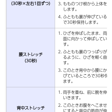
（30秒×左右1回ずつ）
もものつけ根から上体を前
します。
ふともも裏が伸びていると
で30秒保持します。
ひざを伸ばしたまま、両手
面に向かって伸ばしていき
す。
ふともも裏のつっぱりがな
腰ストレッチ
るように、ひざを軽く曲げ
（30秒）
す。
このとき背中から腰にかけ
びているところで30秒保
ます。
両手を重ね、前に腕を伸ば
いきます。
このときお腹をへこませる
背中ストレッチ
にすると背中の筋肉が伸び