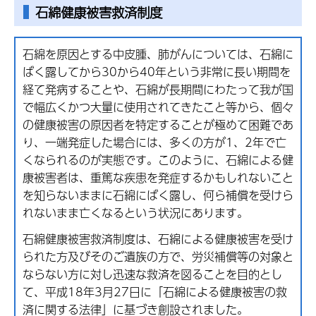
石綿健康被害救済制度
石綿を原因とする中皮腫、肺がんについては、石綿に
ばく露してから30から40年という非常に長い期間を
経て発病することや、石綿が長期間にわたって我が国
で幅広くかつ大量に使用されてきたこと等から、個々
の健康被害の原因者を特定することが極めて困難であ
り、一端発症した場合には、多くの方が1、2年で亡
くなられるのが実態です。このように、石綿による健
康被害者は、重篤な疾患を発症するかもしれないこと
を知らないままに石綿にばく露し、何ら補償を受けら
れないまま亡くなるという状況にあります。
石綿健康被害救済制度は、石綿による健康被害を受け
られた方及びそのご遺族の方で、労災補償等の対象と
ならない方に対し迅速な救済を図ることを目的とし
て、平成18年3月27日に「石綿による健康被害の救
済に関する法律」に基づき創設されました。