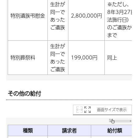
生計が
※ただし、中
同一で
8年3月27日
特別遺族弔慰金
2,800,000円
あった
法施行日）前
ご遺族
のご遺族から
まで
生計が
同一で
特別葬祭料
199,000円
同上
あった
ご遺族
その他の給付
画面サイズで表示
種類
請求者
給付額