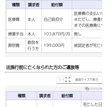
種類
請求者
給付額
医療費の支払いを
医療費
本人
自己負担分
※ただし、療養を
までの医療費につ
療養手当
本人
103,870円/月
無し
葬祭を
葬祭費
199,000円
被認定者が死亡し
行う方
法施行前に亡くなられた方のご遺族等
画面サイズで表示
種類
請求者
給付額
死亡した日の