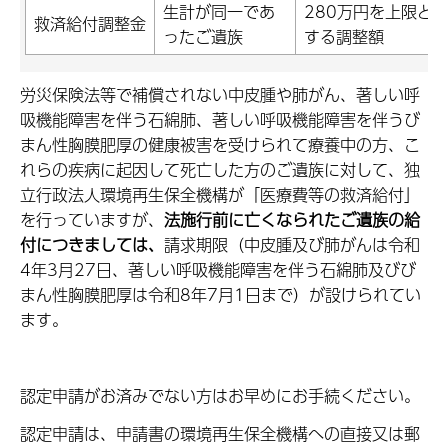
生計が同一であ
280万円を上限と
救済給付調整金
ったご遺族
する調整額
労災保険法等で補償されない中皮腫や肺がん、著しい呼
吸機能障害を伴う石綿肺、著しい呼吸機能障害を伴うび
まん性胸膜肥厚の健康被害を受けられて療養中の方、こ
れらの疾病に起因して死亡した方のご遺族に対して、独
立行政法人環境再生保全機構が「医療費等の救済給付」
を行っていますが、
法施行前に亡くなられたご遺族の給
付につきましては、
請求期限（中皮腫及び肺がんは令和
4年3月27日、著しい呼吸機能障害を伴う石綿肺及びび
まん性胸膜肥厚は令和8年7月1日まで）が設けられてい
ます。
認定申請がお済みでない方はお早めにお手続ください。
認定申請は、申請書の環境再生保全機構への直接又は郵