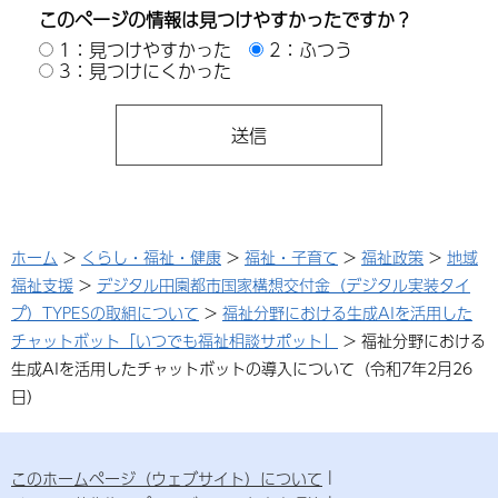
このページの情報は見つけやすかったですか？
1：見つけやすかった
2：ふつう
3：見つけにくかった
ホーム
>
くらし・福祉・健康
>
福祉・子育て
>
福祉政策
>
地域
福祉支援
>
デジタル田園都市国家構想交付金（デジタル実装タイ
プ）TYPESの取組について
>
福祉分野における生成AIを活用した
チャットボット「いつでも福祉相談サポット」
> 福祉分野における
生成AIを活用したチャットボットの導入について（令和7年2月26
日）
このホームページ（ウェブサイト）について