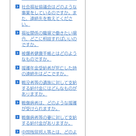
社会福祉協議会はどのような
事業をしているのですか。ま
た、連絡先を教えてくださ
い。
福祉関係の職場で働きたい場
合、どこに相談すればいいの
ですか。
被爆者健康手帳とはどのよう
なものですか。
援護年金受給者が死亡した時
の連絡先はどこですか。
戦没者等の遺族に対して支給
する給付金にはどんなものが
ありますか。
戦傷病者は、どのような援護
が受けられますか。
戦傷病者等の妻に対して支給
する給付金がありますか。
中国残留邦人等とは、どのよ