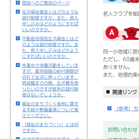
県政へのご意見のページ
生活福祉資金とはどのような
老人クラブを組
貸付制度ですか。また、借入
申し込みはどのようにすれば
いいのですか。
不動産担保型生活資金とはど
のような貸付制度ですか。ま
た、借入申し込みはどのよう
同一小地域に居
にすればいいのですか。
ただし、60歳
失業中で求職活動をしていま
ありません。
すが、雇用保険の給付期間が
また、地理的条
切れて生活に困っています。
再就職までの間、生活費を借
りたいのですが低利の貸付制
関連リンク
度はないでしょうか。
福祉のまちづくり条例に関す
（参考）ち
る手続や整備基準について教
えてください。
「福祉のまちづくり」とは何
お問い合わせ
ですか。