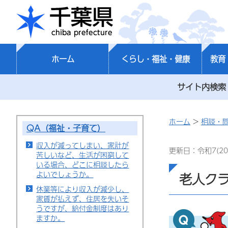
千葉県
ホーム
くらし・福祉・健康
教育
サイト内検索
ホーム
>
相談・
QA（福祉・子育て）
収入が減ってしまい、家計が
更新日：令和7(20
苦しいなど、生活が困窮して
いる場合、どこに相談したら
よいでしょうか。
老人ク
休業等により収入が減少し、
家賃が払えず、住居を失いそ
うですが、給付金制度はあり
ますか。