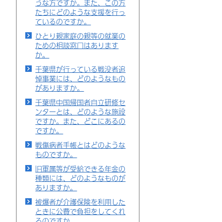
うな方ですか。また、この方
たちにどのような支援を行っ
ているのですか。
ひとり親家庭の親等の就業の
ための相談窓口はあります
か。
千葉県が行っている戦没者追
悼事業には、どのようなもの
がありますか。
千葉県中国帰国者自立研修セ
ンターとは、どのような施設
ですか。また、どこにあるの
ですか。
戦傷病者手帳とはどのような
ものですか。
旧軍属等が受給できる年金の
種類には、どのようなものが
ありますか。
被爆者が介護保険を利用した
ときに公費で負担をしてくれ
るのですか。