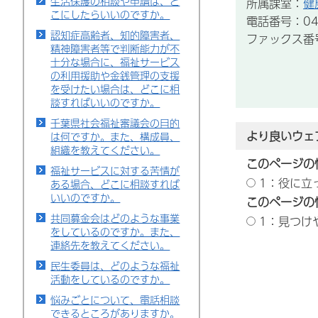
生活保護の相談や申請は、ど
所属課室：
健
こにしたらいいのですか。
電話番号：043
認知症高齢者、知的障害者、
ファックス番号：
精神障害者等で判断能力が不
十分な場合に、福祉サービス
の利用援助や金銭管理の支援
を受けたい場合は、どこに相
談すればいいのですか。
千葉県社会福祉審議会の目的
より良いウェ
は何ですか。また、構成員、
組織を教えてください。
このページの
福祉サービスに対する苦情が
1：役に立
ある場合、どこに相談すれば
いいのですか。
このページの
共同募金会はどのような事業
1：見つけ
をしているのですか。また、
連絡先を教えてください。
民生委員は、どのような福祉
活動をしているのですか。
悩みごとについて、電話相談
できるところがありますか。