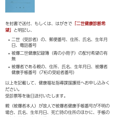
を封書で送付、もしくは、はがきで
「二世健康診断希
望」
と明記し、
二世（受診者）の、郵便番号、住所、氏名、生年月
日、電話番号
被爆二世健康記録簿（青の小冊子）の配付希望の有
無
被爆者である親の、住所、氏名、生年月日、被爆者
健康手帳番号（
7桁
の受給者番号）
以上を記載して、健康福祉指導課援護班へお申し込みく
ださい。
受診票等を後日送付いたします。
親（被爆者本人）が故人で被爆者健康手帳番号が不明の
場合、氏名、生年月日、死亡時の住所のほかに、手帳の