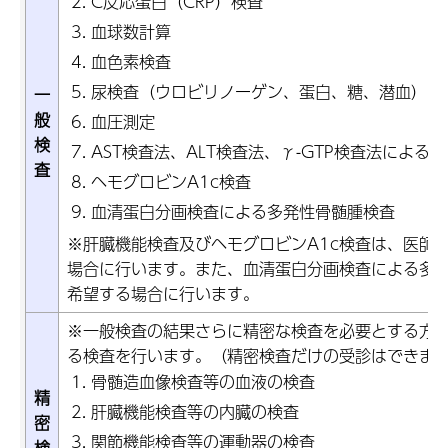
C反応蛋白（CRP）検査
血球数計算
血色素検査
尿検査（ウロビリノーゲン、蛋白、糖、潜血）
一
般
血圧測定
検
AST検査法、ALT検査法、γ-GTP検査法による
査
ヘモグロビンA1c検査
血清蛋白分画検査による多発性骨髄腫検査
※肝臓機能検査及びヘモグロビンA1c検査は、医師
場合に行います。また、血清蛋白分画検査による多
希望する場合に行います。
※一般検査の結果さらに精密な検査を必要とする方
る検査を行います。（精密検査だけの受診はできま
骨髄造血像検査等の血液の検査
精
肝臓機能検査等の内臓の検査
密
関節機能検査等の運動器の検査
検