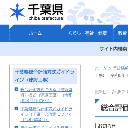
千葉県
ホーム
くらし・福祉・健康
教育
サイト内検索
ホーム
>
県政情
千葉県総合評価方式ガイドラ
工事）（令和8年
イン（建設工事）
総合評価方式に係る「技術資
更新日：令和8(20
料」様式（建設工事）（令和
8年4月1日から）
総合評
千葉県総合評価方式ガイドラ
イン（工事）の改定について
（令和8年4月）
お知らせ
総合評価方式における健康保