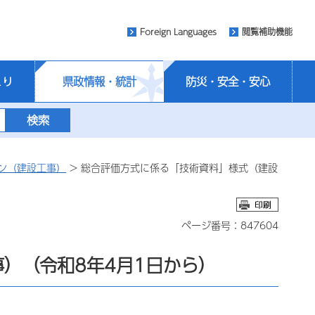
Foreign Languages
閲覧補助機能
くり
県政情報・統計
防災・安全・安心
ン（建設工事）
> 総合評価方式に係る「技術資料」様式（建設
ページ番号：847604
）（令和8年4月1日から）