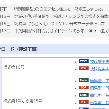
7月7日 特別簡易型(C)のエクセル様式を一部修正しました。
6月19日 地域の担い手確保型、営繕チャレンジ型の様式を掲載
6月19日 簡易型（特定JV用）のエクセル様式を一部修正しま
4月17日 千葉県総合評価方式ガイドラインの改定に伴い、様
ンロード（建設工事）
技術提案書
様式第16号
技術提案書
簡易型（エ
簡易型（PD
簡易型（特
様式第1号から第15号
簡易型（特