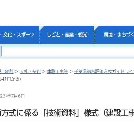
・文化・スポーツ
しごと・産業・観光
環境・まちづ
報・統計
>
入札・契約
>
建設工事等
>
千葉県総合評価方式ガイドライ
4月1日から）
26)年7月6日
価方式に係る「技術資料」様式（建設工事