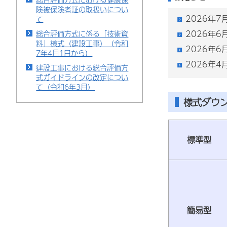
険被保険者証の取扱いについ
2026年
て
2026年
総合評価方式に係る「技術資
料」様式（建設工事）（令和
2026年
7年4月1日から）
2026年
建設工事における総合評価方
式ガイドラインの改定につい
て（令和6年3月）
様式ダウ
標準型
簡易型