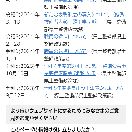
県土整備政策課）
令和6(2024)年
新たな表彰制度の導入について（優秀
3月13日
技術者表彰・難工事表彰）
（県土整備
部県土整備政策課）
令和6(2024)年
職員の逮捕について
（県土整備部県土
2月28日
整備政策課）
令和6(2024)年
職員の逮捕について
（県土整備部県土
1月11日
整備政策課）
令和5(2023)年
令和4年度第3回千葉県県土整備公共事
10月10日
業評価審議会の開催結果
（県土整備部
県土整備政策課）
令和5(2023)年
令和5年度優良建設工事表彰式につい
9月22日
て
（県土整備部県土整備政策課）
より良いウェブサイトにするためにみなさまのご意
見をお聞かせください
このページの情報は役に立ちましたか？