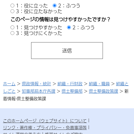
1：役に立った
2：ふつう
3：役に立たなかった
このページの情報は見つけやすかったですか？
1：見つけやすかった
2：ふつう
3：見つけにくかった
ホーム
>
県政情報・統計
>
組織・行財政
>
組織・職員
>
組織と
しごと
>
知事部局本庁各課
>
県土整備部
>
県土整備政策課
> 新
着情報-県土整備政策課
このホームページ（ウェブサイト）について
リンク・著作権・プライバシー・免責事項等