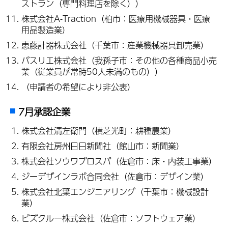
ストラン（専門料理店を除く））
株式会社A-Traction（柏市：医療用機械器具・医療
用品製造業）
恵藤計器株式会社（千葉市：産業機械器具卸売業）
バスリエ株式会社（我孫子市：その他の各種商品小売
業（従業員が常時50人未満のもの））
（申請者の希望により非公表）
7月承認企業
株式会社清左衛門（横芝光町：耕種農業）
有限会社房州日日新聞社（館山市：新聞業）
株式会社ソウワプロスパ（佐倉市：床・内装工事業）
ジーデザインラボ合同会社（佐倉市：デザイン業）
株式会社北葉エンジニアリング（千葉市：機械設計
業）
ビズクルー株式会社（佐倉市：ソフトウェア業）