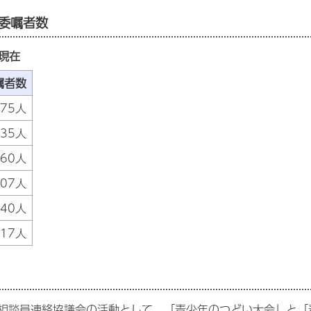
委嘱者数
現在
嘱者数
175人
235人
60人
107人
40人
617人
相談員連絡協議会の活動として、「青少年のつどい大会」と「