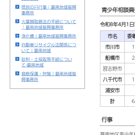
県民の日行事│葛南地域振興
青少年相談員
事務所
火薬類取締法の手続について
令和8年4月1日
│葛南地域振興事務所
市名
委
浄化槽｜葛南地域振興事務所
自動車リサイクル法関係につ
市川市
いて｜葛南地域
船橋市
砂利・土採取等手続につい
て-葛南地域
習志野市
鳥獣保護・狩猟｜葛南地域振
八千代市
興事務所
浦安市
計
行事
葛南地区青少年