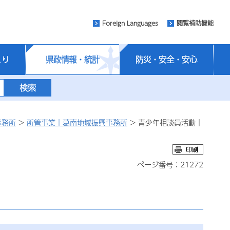
Foreign Languages
閲覧補助機能
くり
県政情報・統計
防災・安全・安心
事務所
>
所管事業｜葛南地域振興事務所
> 青少年相談員活動｜
ページ番号：21272