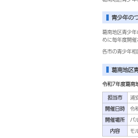
青少年の
葛南地区青少年
めに毎年度開催
各市の青少年相
葛南地区
令和7年度葛南
担当市
浦
開催日時
令
開催場所
バ
内容
モ