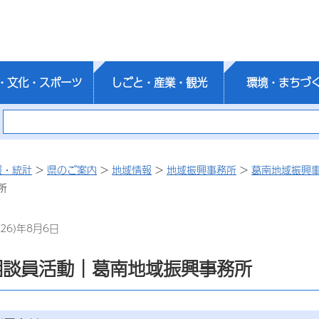
・文化・スポーツ
しごと・産業・観光
環境・まちづ
報・統計
>
県のご案内
>
地域情報
>
地域振興事務所
>
葛南地域振興
所
26)年8月6日
相談員活動｜葛南地域振興事務所