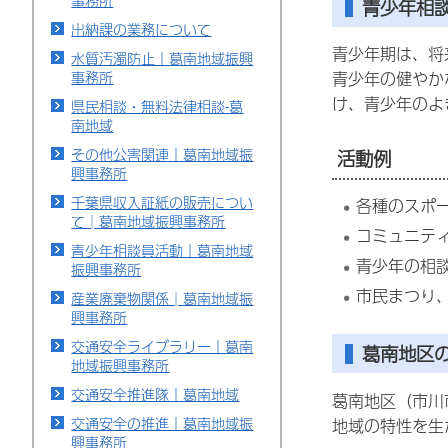
事務所
青少年相
出納課の業務について
青少年期は、将
水質汚濁防止｜葛南地域振興
事務所
青少年の健やか
け、青少年のよ
県民相談・無料法律相談-葛
南地域
その他公害関連｜葛南地域振
活動例
興事務所
千葉県収入証紙の販売につい
各種のスポ
て│葛南地域振興事務所
コミュニテ
青少年相談員活動｜葛南地域
青少年の相
振興事務所
市民まつり
産業廃棄物関係│葛南地域振
興事務所
交通安全ライブラリー｜葛南
葛南地区
地域振興事務所
交通安全推進隊｜葛南地域
葛南地区（市川
交通安全の推進｜葛南地域振
地域の特性を生
興事務所