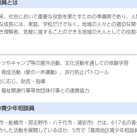
談員とは
来、社会において重要な役割を果たすための準備期であり、人
な成長には、家庭、学校だけでなく、地域の人々との適切な関
き理解者、気軽に接することのできる地域の大人としての役割
ーツやキャンプ等の屋外活動、文化活動を通しての体験学習
ィ育成活動（愛の一声運動）、非行防止パトロール
談に応じ、助言・指導
、福祉関連行事等他団体行事との連携協力
の青少年相談員
市・船橋市・習志野市・八千代市・浦安市）では、617名の
かした活動を展開しているほか、5市で「葛南地区青少年相談