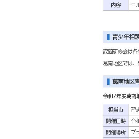
内容
モ
青少年相
課題研修会は各
葛南地区では、
葛南地区
令和7年度葛南
担当市
習
開催日時
令
開催場所
プ