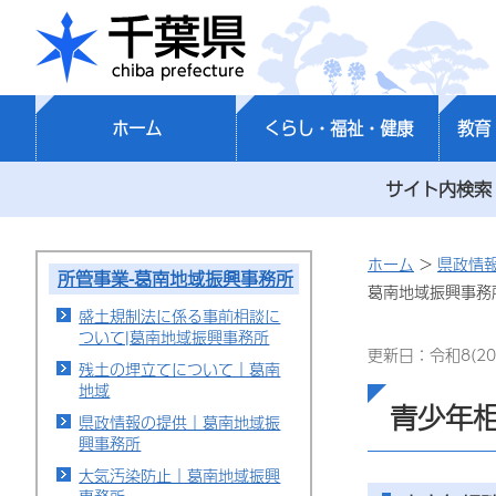
千葉県
ホーム
くらし・福祉・健康
教育
サイト内検索
ホーム
>
県政情
所管事業-葛南地域振興事務所
葛南地域振興事務
盛土規制法に係る事前相談に
ついて|葛南地域振興事務所
更新日：令和8(20
残土の埋立てについて｜葛南
地域
青少年
県政情報の提供｜葛南地域振
興事務所
大気汚染防止｜葛南地域振興