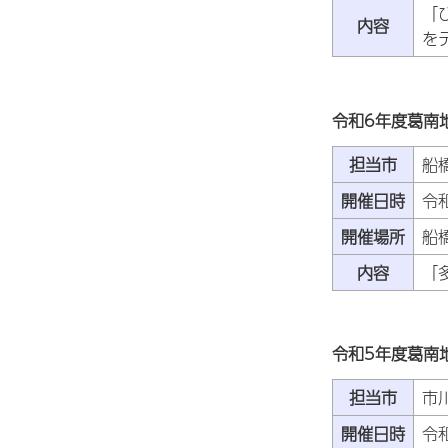
「
内容
を
令和6年度葛南
担当市
船
開催日時
令
開催場所
船
内容
「多
令和5年度葛南
担当市
市
開催日時
令