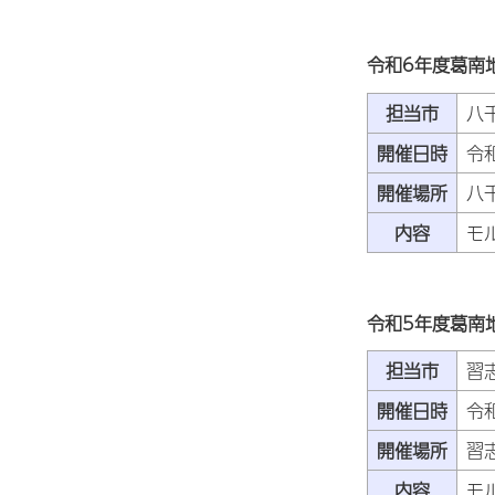
令和6年度葛南
担当市
八
開催日時
令
開催場所
八
内容
モ
令和5年度葛南
担当市
習
開催日時
令
開催場所
習
内容
モ