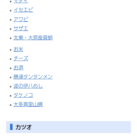
マダイ
イセエビ
アワビ
サザエ
太東・大原産真蛸
お米
チーズ
お酒
勝浦タンタンメン
波の伊八めし
タケノコ
大多喜里山膳
カツオ