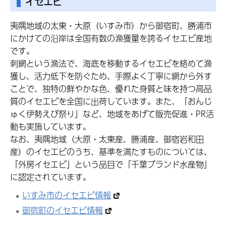
イセエビ
夷隅地域の太東・大原（いすみ市）から御宿町、勝浦市
にかけての沿岸は全国有数の漁獲量を誇るイセエビ産地
です。
刺網という漁法で、海底を移動するイセエビを絡めて漁
獲し、活力低下を防ぐため、手際よく丁寧に網から外す
ことで、独特の鮮やかな色、優れた身質と味を持つ高品
質のイセエビを全国に出荷しています。また、「おんじ
ゅく伊勢えび祭り」など、地域をあげて販売促進・PR活
動も実施しています。
なお、夷隅地域（大原・太東産、勝浦産、御宿岩和田
産）のイセエビのうち、基準を満たすものについては、
「外房イセエビ」という品目で「千葉ブランド水産物」
に認定されています。
いすみ市のイセエビ情報
御宿町のイセエビ情報