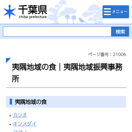
検索・メニュ
千葉県
ー
ページ番号：21006
夷隅地域の食│夷隅地域振興事務
所
夷隅地域の食
カツオ
キンメダイ