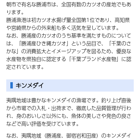
朝市で有名な勝浦市は、全国有数のカツオの産地でもあ
ります。
勝浦漁港は初カツオ水揚げ量全国第1位であり、高知県
や宮崎県からの外来船も多く活気を呈しています。
なお、勝浦産のカツオのうち基準を満たすものについて
は、「勝浦産ひき縄カツオ」という品目で、「千葉のさ
かな」の消費拡大とイメージアップを図るため、優良な
水産物を県独自に認定する「千葉ブランド水産物」に認
定されています。
キンメダイ
夷隅地域は豊かなキンメダイの漁場です。釣り上げ直後
から市場での入札・出荷まで、徹底した品質管理が行わ
れ、身のおいしさ以外にも、魚体の美しさや発色の良さ
などで高い評価を受けています。
なお、夷隅地域（勝浦産、御宿岩和田産）のキンメダイ