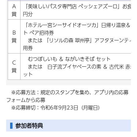
A
「美味しいパスタ専門店 ペッシェアズーロ」お食事
賞
円分
「ホテル一宮シーサイドオーツカ」日帰り温泉＆ラ
B
ト ペア招待券
賞
または 「リソルの森 翠州亭」アフタヌーンティー
用券
むつぼしいも ＆ ながいきそば セット
C
または 白子流ブイヤベースの素 ＆ 古代米 赤米
賞
ット
※応募方法：規定のスタンプを集め、アプリ内の応募
フォームから応募
※応募締切：令和6年9月23日（月曜日）
参加者特典