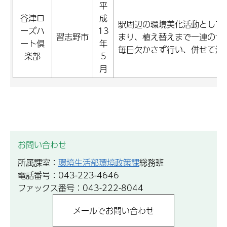
平
谷津ロ
成
駅周辺の環境美化活動として
ーズハ
13
習志野市
まり、植え替えまで一連の世
ート倶
年
毎日欠かさず行い、併せて清
楽部
5
月
お問い合わせ
所属課室：
環境生活部環境政策課
総務班
電話番号：043-223-4646
ファックス番号：043-222-8044