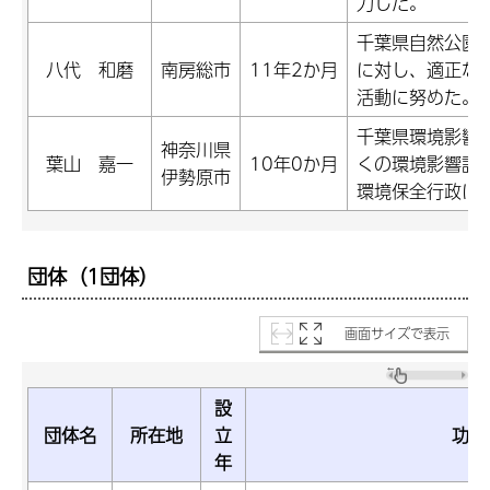
力した。
千葉県自然公園
八代 和磨
南房総市
11年2か月
に対し、適正な
活動に努めた。
千葉県環境影響
神奈川県
葉山 嘉一
10年0か月
くの環境影響評
伊勢原市
環境保全行政に
団体（1団体）
画面サイズで表示
設
団体名
所在地
立
功績
年