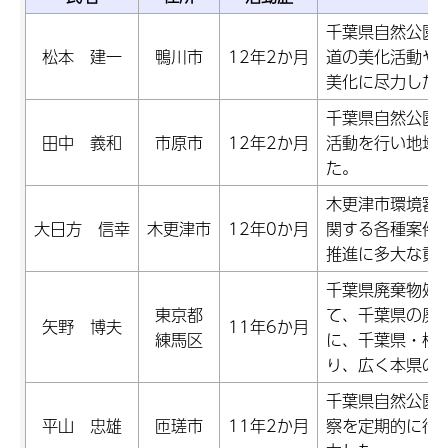
千葉県自然公園
松本 建一
鴨川市
12年2か月
道の美化活動や
美化に尽力した
千葉県自然公園
田中 義和
市原市
12年2か月
活動を行い地域
た。
木更津市環境審
大日方 信幸
木更津市
12年0か月
関する各種案件
推進に多大な貢
千葉県廃棄物処
東京都
て、千葉県の廃
矢野 博夫
11年6か月
練馬区
に、千葉県・柏
り、広く本県の
千葉県自然公園
平山 忠雄
匝瑳市
11年2か月
察を定期的に行