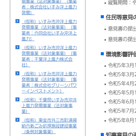
電事業（法対象事業）〔事業
縦覧期間：令
者：株式会社いすみ洋上風力
発電〕
住民等意見
（仮称）いすみ市沖洋上風力
発電事業（法対象事業）〔事
意見書の提出
業者：合同会社いすみ沖洋上
意見書の提
風力〕
（仮称）いすみ市沖洋上風力
環境影響評
発電事業（法対象事業）〔事
業者：千葉洋上風力株式会
社〕
令和5年3月
（仮称）いすみ市沖洋上風力
令和5年3月
発電事業（法対象事業）〔事
令和5年4月
業者：株式会社グリーンパワ
ーインベストメント〕
令和5年5月
（仮称）千葉県いすみ市沖洋
令和5年6月
上風力発電事業（法対象事
令和5年7月
業）
令和5年8月
（仮称）東金市外三市町清掃
組合新ごみ処理施設建設事業
（条例対象事業）
知事意見の