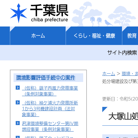
千葉県
ホーム
くらし・福祉・健康
教育
サイト内検索
ホーム
>
環境・
環境影響評価手続中の案件
処分場建設及び第
（仮称）銚子西風力発電事業
（条例対象事業）
更新日：令和5(20
（仮称）袖ケ浦火力発電所新
1から3号機建設計画（法対
大塚山
象事業）
君津環境整備センター第IV期
増設事業（条例対象事業）