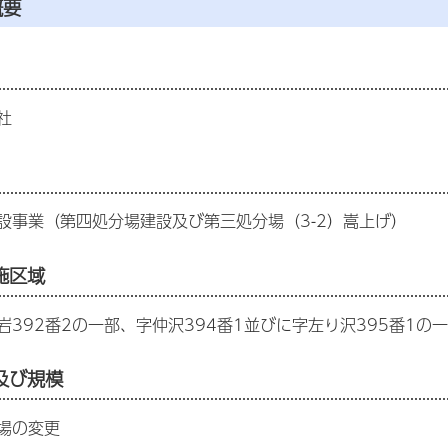
概要
社
設事業（第四処分場建設及び第三処分場（3-2）嵩上げ）
施区域
392番2の一部、字仲沢394番1並びに字左り沢395番1の一
及び規模
場の変更