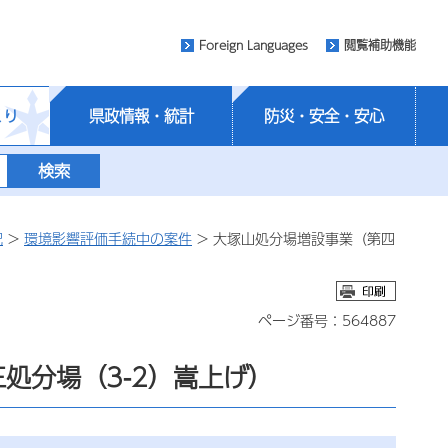
Foreign Languages
閲覧補助機能
くり
県政情報・統計
防災・安全・安心
況
>
環境影響評価手続中の案件
> 大塚山処分場増設事業（第四
ページ番号：564887
処分場（3-2）嵩上げ）