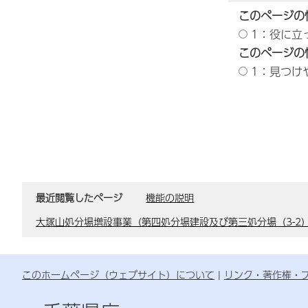
このページの
1：役に立
このページの
1：見つけ
最近閲覧したページ
機能の説明
大塚山処分場増設事業（第四処分場建設及び第三処分場（3-2
このホームページ（ウェブサイト）について
リンク・著作権・