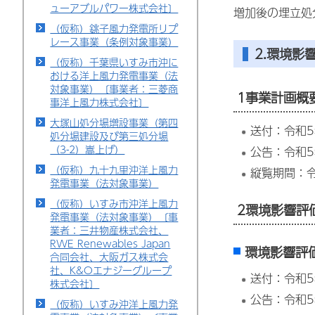
ューアブルパワー株式会社〕
増加後の埋立処分
（仮称）銚子風力発電所リプ
レース事業（条例対象事業）
2.環境影
（仮称）千葉県いすみ市沖に
おける洋上風力発電事業（法
対象事業）〔事業者：三菱商
1事業計画概
事洋上風力株式会社〕
大塚山処分場増設事業（第四
送付：令和5
処分場建設及び第三処分場
（3-2）嵩上げ）
公告：令和5
（仮称）九十九里沖洋上風力
縦覧期間：令
発電事業（法対象事業）
（仮称）いすみ市沖洋上風力
2環境影響評
発電事業（法対象事業）〔事
業者：三井物産株式会社、
RWE Renewables Japan
環境影響評
合同会社、大阪ガス株式会
社、K&Oエナジーグループ
送付：令和5
株式会社〕
公告：令和5
（仮称）いすみ沖洋上風力発