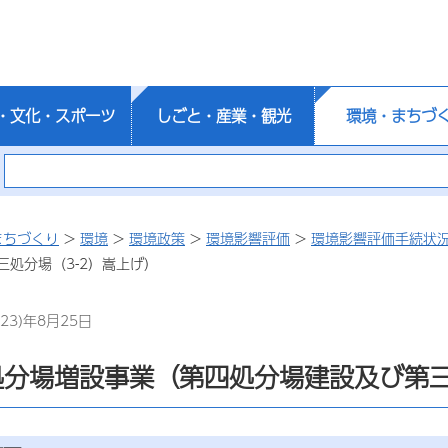
・文化・スポーツ
しごと・産業・観光
環境・まちづ
まちづくり
>
環境
>
環境政策
>
環境影響評価
>
環境影響評価手続状
三処分場（3-2）嵩上げ）
23)年8月25日
処分場増設事業（第四処分場建設及び第三