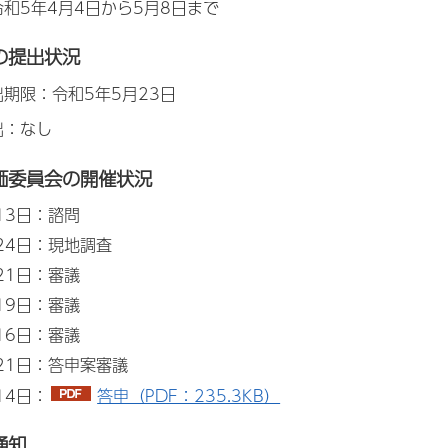
和5年4月4日から5月8日まで
の提出状況
期限：令和5年5月23日
出：なし
価委員会の開催状況
13日：諮問
24日：現地調査
21日：審議
19日：審議
16日：審議
21日：答申案審議
14日：
答申（PDF：235.3KB）
通知