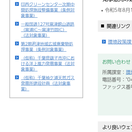
印西クリーンセンター次期中
令和5年8月
間処理施設整備事業（条例対
象事業）
一般国道127号富津館山道路
関連リンク
（富浦IC～富津竹岡IC）
（法対象事業）
環境政策課
第2期君津地域広域廃棄物処
理事業（条例対象事業）
（仮称）千葉県銚子市沖にお
お問い合わせ
ける洋上風力発電事業（法対
象事業）
所属課室：
環
（仮称）千葉袖ケ浦天然ガス
電話番号："043
発電所建設計画（法対象事
ファックス番号：
業）
より良いウェ