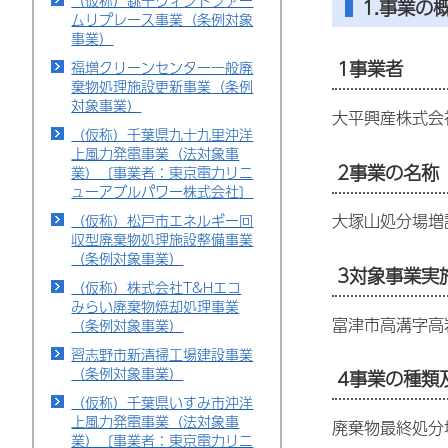
（仮称）銚子ウィンドファー
1.事業の
ムリプレース事業（条例対象
事業）
1事業者
福増クリーンセンター一般廃
棄物処理施設更新事業（条例
対象事業）
大平興産株式会
（仮称）千葉県九十九里沖洋
上風力発電事業（法対象事
2事業の名称
業）〔事業者：東京電力リニ
ューアブルパワー株式会社〕
大塚山処分場増
（仮称）松戸市エネルギー回
収型廃棄物処理施設整備事業
（条例対象事業）
3対象事業実
（仮称）株式会社T&Hエコ
みらい廃棄物焼却処理事業
富津市高溝字高岩
（条例対象事業）
習志野市新清掃工場建設事業
（条例対象事業）
4事業の種類
（仮称）千葉県いすみ市沖洋
上風力発電事業（法対象事
廃棄物最終処分
業）〔事業者：東京電力リニ