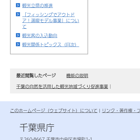
観光立県の推進
「フィッシングでアウトド
ア！満喫モデル事業」につい
て
観光客の入込動向
観光関係トピックス（目次）
最近閲覧したページ
機能の説明
千葉の自然を活用した観光地域づくり促進事業
｜
このホームページ（ウェブサイト）について
リンク・著作権・
千葉県庁
〒260-8667 千葉市中央区市場町1-1