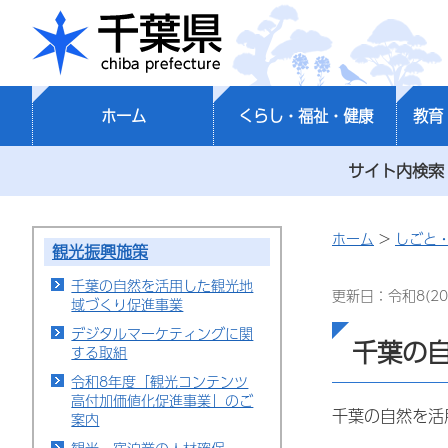
千葉県
ホーム
くらし・福祉・健康
教育
サイト内検索
ホーム
>
しごと
観光振興施策
千葉の自然を活用した観光地
更新日：令和8(20
域づくり促進事業
デジタルマーケティングに関
千葉の
する取組
令和8年度「観光コンテンツ
高付加価値化促進事業」のご
千葉の自然を活
案内