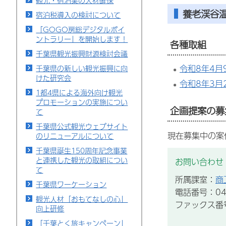
観光・宿泊業の人材確保
養老渓谷
宿泊税導入の検討について
「GOGO房総デジタルポイ
ントラリー」を開始します！
各種取組
千葉県観光振興財源検討会議
令和8年4
千葉県の新しい観光振興に向
けた研究会
令和8年3月
1都4県による海外向け観光
プロモーションの実施につい
企画提案の募
て
千葉県公式観光ウェブサイト
現在募集中の案
のリニューアルについて
千葉県誕生150周年記念事業
と連携した観光の取組につい
お問い合わせ
て
所属課室：
商
千葉県ワーケーション
電話番号：043
観光人材「おもてなしの心」
ファックス番号：
向上研修
「千葉とく旅キャンペーン」