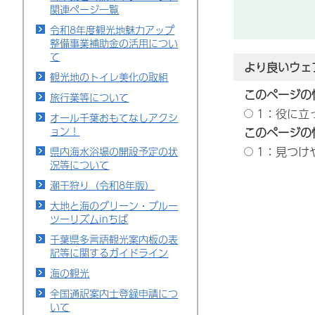
関連ページ一覧
令和8年度観光地魅力アップ
整備事業補助金の活用につい
て
より良いウェ
観光地のトイレ美化の取組
このページの
旅行業等について
1：役に立
オール千葉おもてなしアクシ
ョン！
このページの
1：見つけ
県内海水浴場の開設予定の状
況等について
潮干狩り（令和8年版）
大地と海のグリーン・ブルー
ツーリズムinちば
千葉県多言語観光案内板の表
記等に関するガイドライン
海の観光
全国通訳案内士登録申請につ
いて