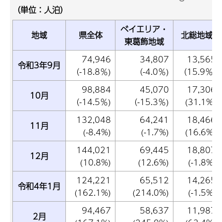
（単位：人泊）
ベイエリア・
地域
県全体
北総地域
東葛飾地域
74,946
34,807
13,565
令和3年9月
（-18.8％)
（-4.0％)
（15.9％)
98,884
45,070
17,306
10月
（-14.5％)
（-15.3％)
(31.1%)
132,048
64,241
18,466
11月
(-8.4%)
(-1.7%)
(16.6%)
144,021
69,445
18,807
12月
(10.8%)
(12.6%)
(-1.8%)
124,221
65,512
14,265
令和4年1月
(162.1%)
(214.0%)
(-1.5%)
94,467
58,637
11,987
2月