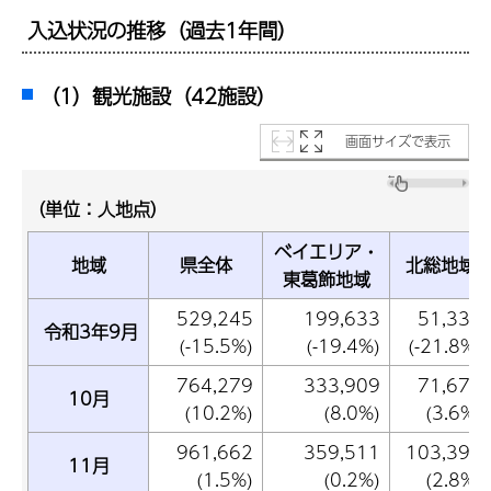
入込状況の推移（過去1年間）
（1）観光施設（42施設）
画面サイズで表示
（単位：人地点）
ベイエリア・
地域
県全体
北総地域
東葛飾地域
529,245
199,633
51,335
令和3年9月
(-15.5%)
(-19.4%)
(-21.8%)
764,279
333,909
71,676
10月
(10.2%)
(8.0%)
(3.6%)
961,662
359,511
103,392
11月
(1.5%)
(0.2%)
(2.8%)