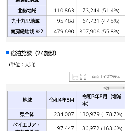
北総地域
110,863
73,244 (51.4%)
9
九十九里地域
95,488
64,731 (47.5%)
8
南房総地域 ※2
479,690
307,906 (55.8%)
39
宿泊施設（24施設）
（単位：人泊）
画面サイズで表示
令和3年8月（増減
地域
令和4年8月
率）
県全体
234,007
130,979 ( 78.7%)
1
ベイエリア・
97,447
36,972 (163.6%)