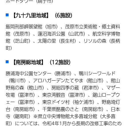
ポートタワー（銚子市）
【九十九里地域】（6施設）
飯岡刑部岬展望館（旭市）、茂原市立美術館・郷土資料
館（茂原市）、蓮沼海浜公園（山武市）、航空科学博物
館（芝山町）、太陽の里（長生村）、リソルの森（長柄
町）
【南房総地域】（12施設）
勝浦海中公園センター（勝浦市）、鴨川シーワールド
（鴨川市）、アロハガーデンたてやま（館山市）、館山
野鳥の森（館山市）、房総四季の蔵（君津市）、マザー
牧場（富津市）、東京湾観音（富津市）、鋸山ロープウ
ェー（富津市）、東京ドイツ村（袖ケ浦市）、野島埼灯
台（南房総市）、千葉県酪農のさと（南房総市）、日本
寺（鋸南町）※県立中央博物館大多喜城分館（大多喜
町）については、令和4年1月から長期の改修工事のため