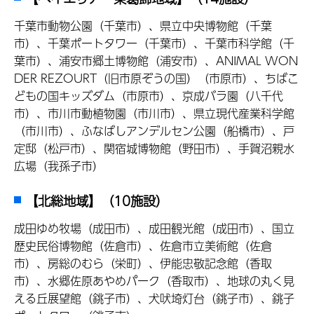
千葉市動物公園（千葉市）、県立中央博物館（千葉
市）、千葉ポートタワー（千葉市）、千葉市科学館（千
葉市）、浦安市郷土博物館（浦安市）、ANIMAL WON
DER REZOURT（旧市原ぞうの国）（市原市）、ちばこ
どもの国キッズダム（市原市）、京成バラ園（八千代
市）、市川市動植物園（市川市）、県立現代産業科学館
（市川市）、ふなばしアンデルセン公園（船橋市）、戸
定邸（松戸市）、関宿城博物館（野田市）、手賀沼親水
広場（我孫子市）
【北総地域】（10施設）
成田ゆめ牧場（成田市）、成田観光館（成田市）、国立
歴史民俗博物館（佐倉市）、佐倉市立美術館（佐倉
市）、房総のむら（栄町）、伊能忠敬記念館（香取
市）、水郷佐原あやめパーク（香取市）、地球の丸く見
える丘展望館（銚子市）、犬吠埼灯台（銚子市）、銚子