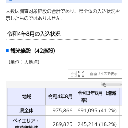
人数は調査対象施設の合計であり、県全体の入込状況を
示したものではありません。
令和4年8月の入込状況
観光施設（42施設）
（単位：人地点）
画面サイズで表示
令和3年8月（増減
令
地域
令和4年8月
率）
県全体
975,866
691,095 (41.2%)
83
ベイエリア・
289,825
245,214 (18.2%)
25
東葛飾地域