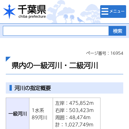
検索・メニュ
千葉県
ー
ページ番号：16954
県内の一級河川・二級河川
河川の指定概要
左岸：475,852m
1水系
右岸：503,423m
一級河川
89河川
周囲：48,474m
計：1,027,749m