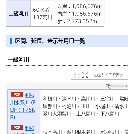
左岸：1,086,676m
60水系
二級河川
右岸：1,086,676m
137河川
計：2,173,352m
区間、延長、告示年月日一覧
一級河川
画面サイズで表示
利根
利根川・清水川・高田川・三宅川・常陸利
川水系1（P
黒部川・桁沼川・玉川・小堀川・清水川・
DF：176K
派川大須賀川・上八間川・下八間川
B）
利根
根木名川・派川根木名川・尾羽根川・荒海