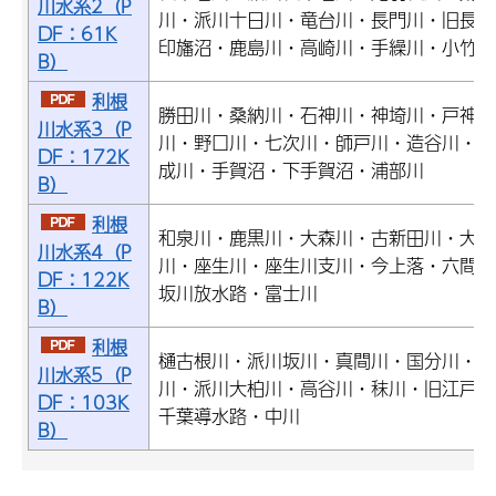
川水系2（P
川・派川十日川・竜台川・長門川・旧長門
DF：61K
印旛沼・鹿島川・高崎川・手繰川・小竹川
B）
利根
勝田川・桑納川・石神川・神埼川・戸神川
川水系3（P
川・野口川・七次川・師戸川・造谷川・手
DF：172K
成川・手賀沼・下手賀沼・浦部川
B）
利根
和泉川・鹿黒川・大森川・古新田川・大津
川水系4（P
川・座生川・座生川支川・今上落・六間川
DF：122K
坂川放水路・富士川
B）
利根
樋古根川・派川坂川・真間川・国分川・春
川水系5（P
川・派川大柏川・高谷川・秣川・旧江戸川
DF：103K
千葉導水路・中川
B）