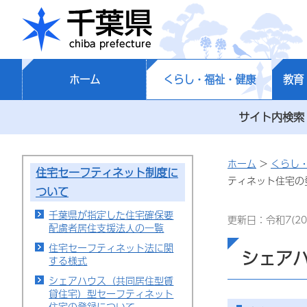
千葉県
ホーム
くらし・福祉・健康
教育
サイト内検索
ホーム
>
くらし
住宅セーフティネット制度に
ティネット住宅の
ついて
千葉県が指定した住宅確保要
更新日：令和7(20
配慮者居住支援法人の一覧
住宅セーフティネット法に関
シェア
する様式
シェアハウス（共同居住型賃
貸住宅）型セーフティネット
住宅の登録について