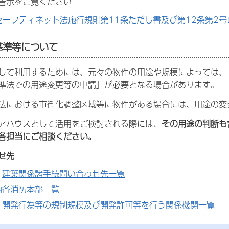
告示をご覧ください
セーフティネット法施行規則第11条ただし書及び第12条第2号
の基準等について
して利用するためには、元々の物件の用途や規模によっては、
準法での用途変更等の申請」が必要となる場合があります。
法における市街化調整区域等に物件がある場合には、用途の変
アハウスとして活用をご検討される際には、
その用途の判断も
各担当にご相談ください。
せ先
：
建築関係諸手続問い合わせ先一覧
内各消防本部一覧
：
開発行為等の規制規模及び開発許可等を行う関係機関一覧