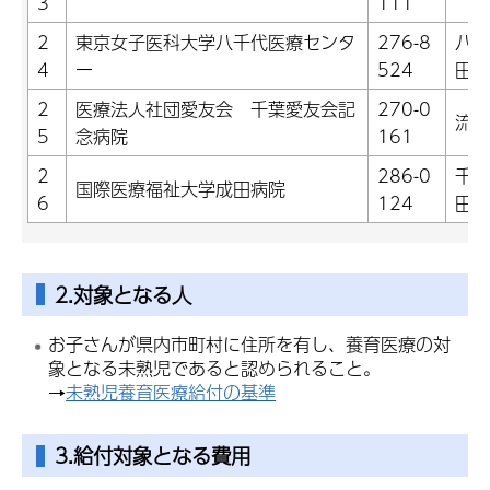
3
111
2
東京女子医科大学八千代医療センタ
276-8
八千
4
ー
524
田4
2
医療法人社団愛友会 千葉愛友会記
270-0
流山
5
念病院
161
2
286-0
千葉
国際医療福祉大学成田病院
6
124
田8
2.対象となる人
お子さんが県内市町村に住所を有し、養育医療の対
象となる未熟児であると認められること。
→
未熟児養育医療給付の基準
3.給付対象となる費用