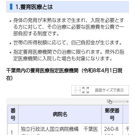
1.養育医療とは
身体の発育が未熟なままで生まれ、入院を必要とす
る方に対して、その治療に必要な医療費を公費で一
部負担する制度です。
世帯の所得税額に応じて、自己負担金が生じます。
指定養育医療機関での治療に限られます。県外の指
定医療機関に入院した場合も対象になります。
千葉県内の養育医療指定医療機関（令和8年4月1日現
在）
画面サイズで表示
番
郵便番
病院名
号
号
独立行政法人国立病院機構 千葉医
260-8
千葉
1