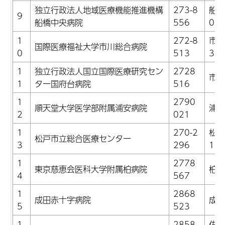
独立行政法人地域医療機能推進機構
273-8
船橋
9
船橋中央病院
556
0
1
272-8
市川
国際医療福祉大学市川総合病院
0
513
3
1
独立行政法人国立国際医療研究セン
2728
市川
1
ター国府台病院
516
1
2790
順天堂大学医学部附属浦安病院
浦安
2
021
1
270-2
松戸
松戸市立総合医療センター
3
296
1
1
2778
東京慈恵会医科大学附属柏病院
柏市
4
567
1
2868
成田赤十字病院
成田
5
523
1
2858
佐倉