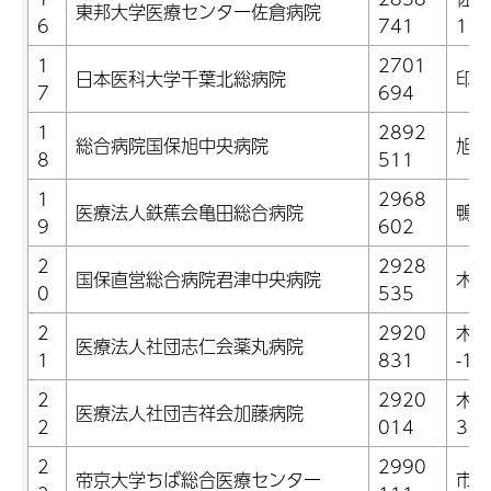
東邦大学医療センター佐倉病院
6
741
1
1
2701
日本医科大学千葉北総病院
印西
7
694
1
2892
総合病院国保旭中央病院
旭市
8
511
1
2968
医療法人鉄蕉会亀田総合病院
鴨川
9
602
2
2928
国保直営総合病院君津中央病院
木更
0
535
2
2920
木更
医療法人社団志仁会薬丸病院
1
831
-1
2
2920
木更
医療法人社団吉祥会加藤病院
2
014
31
2
2990
帝京大学ちば総合医療センター
市原