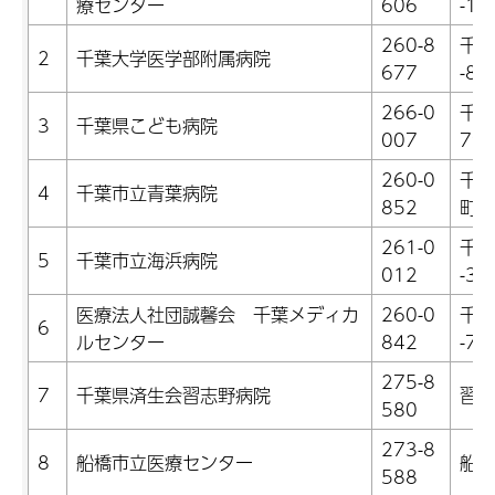
療センター
606
-1-2
260-8
千葉
2
千葉大学医学部附属病院
677
-8-1
266-0
千葉
3
千葉県こども病院
007
79-
260-0
千葉
4
千葉市立青葉病院
852
町1
261-0
千葉
5
千葉市立海浜病院
012
-31
医療法人社団誠馨会 千葉メディカ
260-0
千葉
6
ルセンター
842
-7-1
275-8
7
千葉県済生会習志野病院
習志
580
273-8
8
船橋市立医療センター
船橋
588