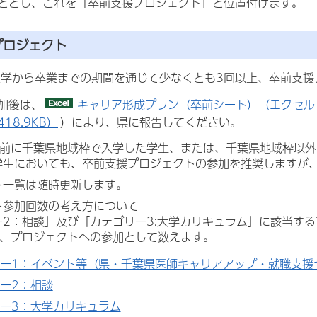
ととし、これを「卒前支援プロジェクト」と位置付けます。
プロジェクト
学から卒業までの期間を通じて少なくとも3回以上、卒前支援
加後は、
キャリア形成プラン（卒前シート）（エクセル：1
418.9KB）
）により、県に報告してください。
以前に千葉県地域枠で入学した学生、または、千葉県地域枠以
学生においても、卒前支援プロジェクトの参加を推奨しますが
ト一覧は随時更新します。
ト参加回数の考え方について
ー2：相談」及び「カテゴリー3:大学カリキュラム」に該当す
み、プロジェクトへの参加として数えます。
ー1：イベント等（県・千葉県医師キャリアアップ・就職支援
ー2：相談
ー3：大学カリキュラム