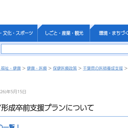
・文化・スポーツ
しごと・産業・観光
環境・まちづ
・福祉・健康
>
健康・医療
>
保健医療政策
>
千葉県の医師養成支援
26)年5月15日
ア形成卒前支援プランについて
の一覧！