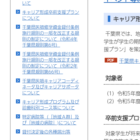
いて
キャリア形成卒前支援プラン
キャリア
について
千葉県医師修学資金貸付条例
施行規則の一部を改正する規
千葉県では、地
則の制定について（令和4年
学生が学生の期
千葉県規則第6号）
援プラン」を策
千葉県医師修学資金貸付条例
施行規則の一部を改正する規
千葉県キ
則の制定について（令和2年
千葉県規則第66号）
対象者
千葉県医師キャリアコーディ
ネータ及びキャリアサポータ
について
（1）令和5年
（2）令和5年
キャリア形成プログラム及び
診療科別コース等について
特定病院等（「地域Ａ群」及
卒前支援プロ
び「地域の病院」)について
貸付決定後の各種届出等
対象学生が将来