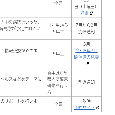
。
全員
日（土曜日）
詳細
多古中央病院といった、
1年生から
7月から8月
院見学が予定されてい
5年生
別途通知
3月
いて情報交換ができま
令和8年3月
5年生
開催時の概要
新年度から
ルヘルスなどをテーマに
県内で臨床
別途通知
研修を行う
方
費のサポートを行いま
随時
全員
予約サイト