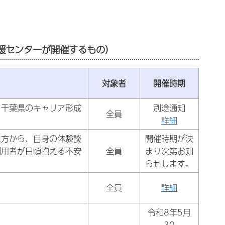
援センターが開催するもの）
対象者
開催時期
、千葉県のキャリア形成
別途通知
全員
詳細
生方から、自身の体験談
開催時期が決
利用者が日頃抱える不安
全員
まり次第お知
。
らせします。
。
全員
詳細
令和8年5月
30