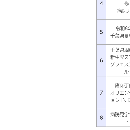
4
修
病院
令和8
5
千葉県夏
千葉県周
新生児ス
6
グフェス
ル
臨床研
7
オリエン
ョン IN 
病院見学
8
ト