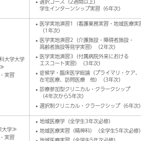
選択コース（2週間以上）
学生インターンシップ実習（6年次）
医学実地演習1（看護業務実習・地域医療実
（1年次）
医学実地演習2（介護施設・障碍者施設・
高齢者施設等見学実習）（2年次）
医学実地演習3（付属病院外来における
科大学大学
エスコート実習）（3年次）
≫
症候学・臨床医学総論（プライマリ・ケア、
・実習
在宅医療、訪問医療 他）（3年次）
診療参加型クリニカル・クラークシップ
（4年次から5年次）
選択制クリニカル・クラークシップ（6年次
地域医療学（全学生3年次必修）
京大学≫
地域医療実習（精神科）（全学生5年次必修
・実習
地域医療実習（全学生5年次必修）