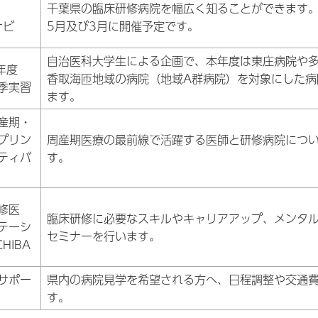
千葉県の臨床研修病院を幅広く知ることができます
ナビ
5月及び3月に開催予定です。
自治医科大学生による企画で、本年度は東庄病院や
年度
香取海匝地域の病院（地域A群病院）を対象にした病
季実習
ます。
産期・
プリン
周産期医療の最前線で活躍する医師と研修病院につ
ティバ
す。
修医
臨床研修に必要なスキルやキャリアアップ、メンタ
テーシ
セミナーを行います。
CHIBA
サポー
県内の病院見学を希望される方へ、日程調整や交通
す。