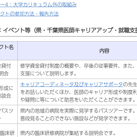
ー4：大学カリキュラム外の取組み
クトの参加方法・報告方法
：イベント等（県・千葉県医師キャリアアップ・就職支
クト名
内容
金貸付
修学資金貸付制度の概要や、卒後の従事要件、また
明会
支援について説明します。
キャリアコーディネータ及びキャリアサポータ
の先
形成に
をお話しいただくほか、医師のキャリア形成や制度
座談会
や疑問に等について助言をいただくことができます
バスツ
県内の地域の病院を実際に見学するバスツアーです
ー
普段見ることのできない施設などが見学できます。
ば臨床研
県内の臨床研修病院が集結する説明会です。