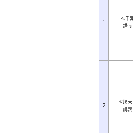
≪千
1
講義
≪順天
2
講義