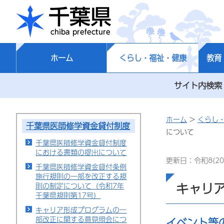
千葉県
ホーム
くらし・福祉・健康
教育
サイト内検索
ホーム
>
くらし
千葉県医師修学資金貸付制度
について
千葉県医師修学資金貸付制度
における書類の提出について
更新日：令和8(20
千葉県医師修学資金貸付条例
施行規則の一部を改正する規
キャリ
則の制定について（令和7年
千葉県規則第17号）
キャリア形成プログラムの一
部改正に関する意見照会につ
イベント等