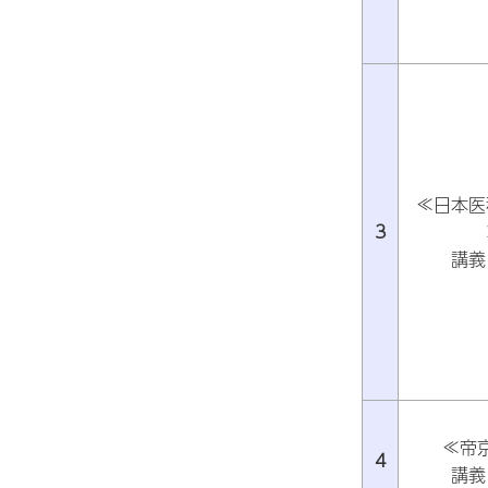
≪日本医
3
講義
≪帝
4
講義