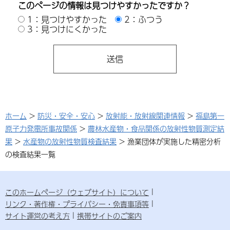
このページの情報は見つけやすかったですか？
1：見つけやすかった
2：ふつう
3：見つけにくかった
ホーム
>
防災・安全・安心
>
放射能・放射線関連情報
>
福島第一
原子力発電所事故関係
>
農林水産物・食品関係の放射性物質測定結
果
>
水産物の放射性物質検査結果
> 漁業団体が実施した精密分析
の検査結果一覧
このホームページ（ウェブサイト）について
リンク・著作権・プライバシー・免責事項等
サイト運営の考え方
携帯サイトのご案内