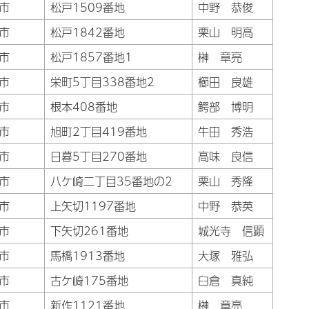
市
松戸1509番地
中野 恭俊
市
松戸1842番地
栗山 明高
市
松戸1857番地1
榊󠄀 章亮
市
栄町5丁目338番地2
櫛田 良雄
市
根本408番地
鰐部 博明
市
旭町2丁目419番地
牛田 秀浩
市
日暮5丁目270番地
高味 良信
市
八ケ崎二丁目35番地の2
栗山 秀隆
市
上矢切1197番地
中野 恭英
市
下矢切261番地
城光寺 信顕
市
馬橋1913番地
大塚 雅弘
市
古ケ崎175番地
臼倉 真純
市
新作1121番地
榊󠄀 章亮