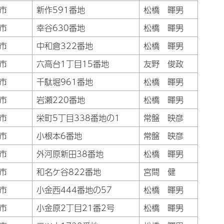
市
新作591番地
松橋 暉男
市
幸谷630番地
松橋 暉男
市
中和倉322番地
松橋 暉男
市
六高台1丁目15番地
友野 俊政
市
千駄堀961番地
松橋 暉男
市
岩瀬220番地
松橋 暉男
市
栄町5丁目338番地の1
常盤 映彦
市
小根本6番地
常盤 映彦
市
外河原新田38番地
松橋 暉男
市
和名ケ谷822番地
宮間 健
市
小金西444番地の57
松橋 暉男
市
小金原2丁目21番2号
松橋 暉男