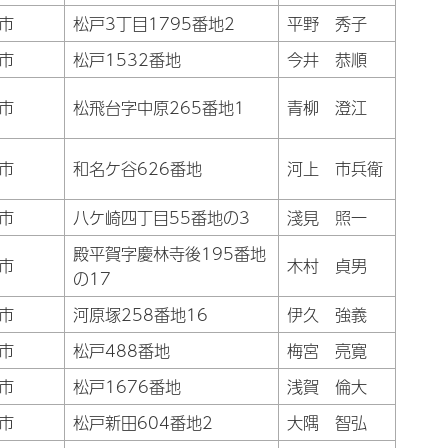
市
松戸3丁目1795番地2
平野 秀子
市
松戸1532番地
今井 恭順
市
松飛台字中原265番地1
青柳 澄江
市
和名ケ谷626番地
河上 市兵衛
市
八ケ崎四丁目55番地の3
淺見 照一
殿平賀字慶林寺後195番地
市
木村 貞男
の17
市
河原塚258番地16
伊久 強義
市
松戸488番地
梅宮 亮寛
市
松戸1676番地
浅賀 倫大
市
松戸新田604番地2
大隅 智弘