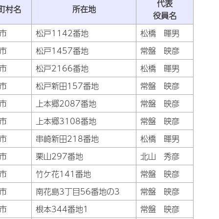
代表
町村名
所在地
役員名
市
松戸1142番地
松橋 暉男
市
松戸1457番地
常盤 映彦
市
松戸2166番地
松橋 暉男
市
松戸新田157番地
常盤 映彦
市
上本郷2087番地
常盤 映彦
市
上本郷3108番地
常盤 映彦
市
串崎新田218番地
松橋 暉男
市
栗山297番地
北山 秀彦
市
竹ケ花141番地
常盤 映彦
市
南花島3丁目56番地の3
常盤 映彦
市
根本344番地1
常盤 映彦