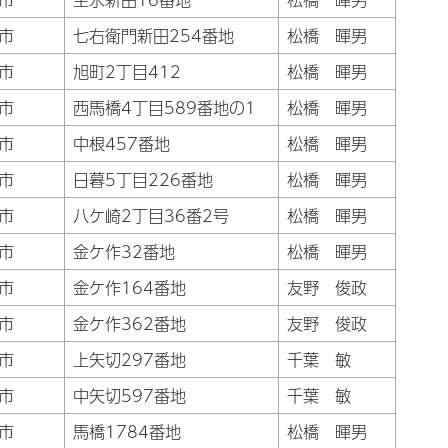
市
七右衛門新田254番地
松橋 暉男
市
旭町2丁目412
松橋 暉男
市
西馬橋4丁目589番地の1
松橋 暉男
市
中根457番地
松橋 暉男
市
日暮5丁目226番地
松橋 暉男
市
八ケ崎2丁目36番2号
松橋 暉男
市
金ケ作32番地
松橋 暉男
市
金ケ作164番地
友野 俊政
市
金ケ作362番地
友野 俊政
市
上矢切297番地
千葉 敏
市
中矢切597番地
千葉 敏
市
馬橋1784番地
松橋 暉男