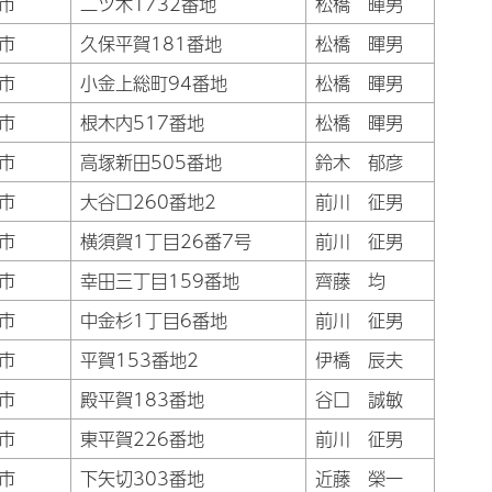
市
二ツ木1732番地
松橋 暉男
市
久保平賀181番地
松橋 暉男
市
小金上総町94番地
松橋 暉男
市
根木内517番地
松橋 暉男
市
高塚新田505番地
鈴木 郁彦
市
大谷口260番地2
前川 征男
市
横須賀1丁目26番7号
前川 征男
市
幸田三丁目159番地
齊藤 均
市
中金杉1丁目6番地
前川 征男
市
平賀153番地2
伊橋 辰夫
市
殿平賀183番地
谷口 誠敏
市
東平賀226番地
前川 征男
市
下矢切303番地
近藤 榮一