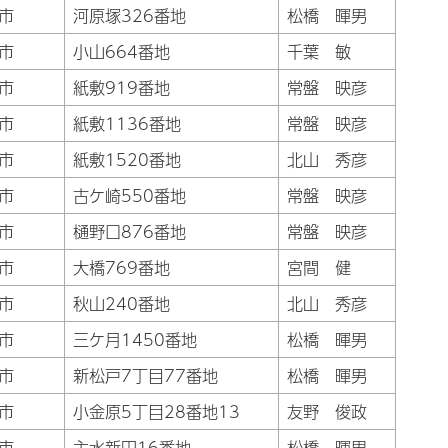
市
河原塚326番地
松橋 暉男
市
小山664番地
千葉 敏
市
紙敷919番地
常盤 映彦
市
紙敷1136番地
常盤 映彦
市
紙敷1520番地
北山 秀彦
市
古ケ崎550番地
常盤 映彦
市
樋野口876番地
常盤 映彦
市
大橋769番地
宮間 健
市
秋山240番地
北山 秀彦
市
三ケ月1450番地
松橋 暉男
市
新松戸7丁目77番地
松橋 暉男
市
小金原5丁目28番地13
友野 俊政
市
主水新田16番地
松橋 暉男