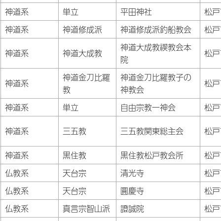
神道系
単立
平田神社
松戸
神道系
神道修成派
神道修成派釣船教会
松戸
神道大成教禊教会本
神道系
神道大成教
松戸
院
神道金刀比羅
神道金刀比羅教子の
神道系
松戸
教
神教会
神道系
単立
自由宗教一神会
松戸
神道系
三五教
三五教関東総主会
松戸
神道系
黒住教
黒住教松戸教会所
松戸
仏教系
天台宗
清光寺
松戸
仏教系
天台宗
圓慶寺
松戸
仏教系
真言宗智山派
證誠院
松戸