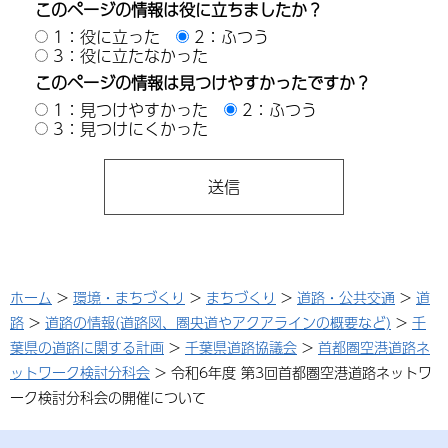
このページの情報は役に立ちましたか？
1：役に立った
2：ふつう
3：役に立たなかった
このページの情報は見つけやすかったですか？
1：見つけやすかった
2：ふつう
3：見つけにくかった
ホーム
>
環境・まちづくり
>
まちづくり
>
道路・公共交通
>
道
路
>
道路の情報(道路図、圏央道やアクアラインの概要など)
>
千
葉県の道路に関する計画
>
千葉県道路協議会
>
首都圏空港道路ネ
ットワーク検討分科会
> 令和6年度 第3回首都圏空港道路ネットワ
ーク検討分科会の開催について