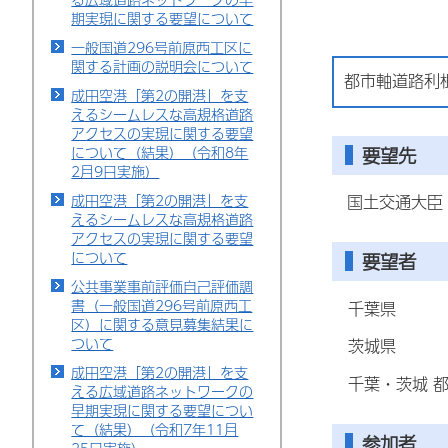
期実現に関する要望について
一般国道296号前原西工区に
関する計画の説明会について
都市軸道路利
成田空港「第2の開港」を支
えるシームレスな高規格道路
アクセスの実現に関する要望
要望先
について（結果）（令和8年
2月9日実施）
成田空港「第2の開港」を支
国土交通大臣
えるシームレスな高規格道路
アクセスの実現に関する要望
について
要望者
公共事業事前評価自己評価調
書（一般国道296号前原西工
千葉県
区）に関する意見募集結果に
ついて
茨城県
成田空港「第2の開港」を支
千葉・茨城 都
える広域道路ネットワークの
早期実現に関する要望につい
て（結果）（令和7年11月
参加者