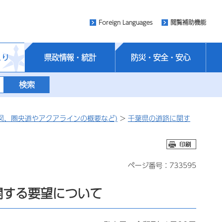
Foreign Languages
閲覧補助機能
くり
県政情報・統計
防災・安全・安心
図、圏央道やアクアラインの概要など)
>
千葉県の道路に関す
ページ番号：733595
関する要望について