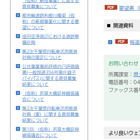
（仮称）新設事業）に関する
意見募集について
要望書（P
都市軸道路利根川橋梁（仮
称）の新規事業化に関する要
関連資料
望について
成田空港周辺における道路整
報道
備計画
第2次千葉県自転車活用推進
計画の策定について
お問い合わせ
公共事業事前評価自己評価調
書(一般国道356号東庄銚子
所属課室：
県
バイパス)に関する意見募集
電話番号：043
結果について
ファックス番号：
（仮称）若草大橋延伸線協議
会について
第2次千葉県自転車活用推進
計画（案）に関する意見募集
結果について
第1回 （仮称）若草大橋延伸
より良いウェ
線協議会について