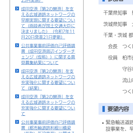
25日実施）
成田空港「第2の開港」を支
千葉県知事 
える広域道路ネットワークの
早期実現に関する要望につい
茨城県知事 
て（面談者が国土交通大臣に
決まりました）（令和7年11
千葉・茨城 都
月20日発表21日更新）
公共事業事前評価自己評価調
会長 つくば
書（成田空港周辺インターチ
ェンジ（仮称））に関する意
役員 柏市長
見募集結果について
守谷市長
成田空港「第2の開港」を支
える広域道路ネットワークの
流山市長
充実強化に関する要望につい
て（結果）
つくば市建
成田空港「第2の開港」を支
える広域道路ネットワークの
充実強化に関する要望につい
要望内容
て
緊急輸送道
公共事業事前評価自己評価調
書（都市軸道路利根川橋梁
設事業を、