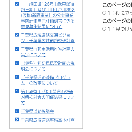
「一般国道126号山武東総道
このページの
路三期」及び「旧江戸川橋梁
1：役に立
(仮称)新設事業」の公共事業
このページの
事前評価自己評価調書に係る
意見募集結果について
1：見つけ
千葉県広域道路交通ビジョ
ン・千葉県広域道路交通計画
千葉県自転車活用推進計画の
策定について
（仮称）押切橋橋梁計画の説
明会について
「千葉県道路整備プログラ
ム」の改定について
第1回館山・鴨川間道路交通
対策検討会の開催結果につい
て
千葉県道路協議会
千葉県広域道路整備基本計画