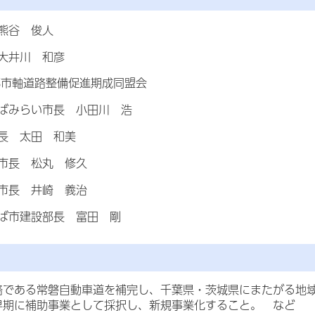
熊谷 俊人
大井川 和彦
市軸道路整備促進期成同盟会
みらい市長 小田川 浩
 太田 和美
 松丸 修久
 井崎 義治
設部長 富田 剛
路である常磐自動車道を補完し、千葉県・茨城県にまたがる地域
早期に補助事業として採択し、新規事業化すること。 など