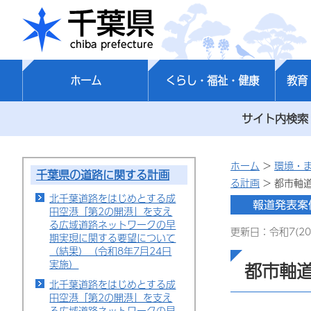
千葉県
ホーム
くらし・福祉・健康
教育
サイト内検索
ホーム
>
環境・
千葉県の道路に関する計画
る計画
> 都市軸
北千葉道路をはじめとする成
田空港「第2の開港」を支え
る広域道路ネットワークの早
更新日：令和7(20
期実現に関する要望について
（結果）（令和8年7月24日
実施）
都市軸
北千葉道路をはじめとする成
田空港「第2の開港」を支え
る広域道路ネットワークの早