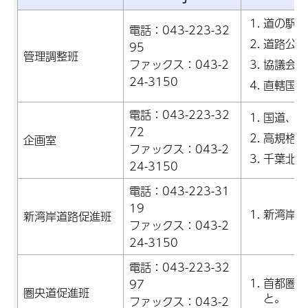
道の駅に
電話：043-223-32
道路公社
95
管理調整班
ファックス：043-2
協議会・
24-3150
直轄国道
電話：043-223-32
国道、県
72
高規格道
企画室
ファックス：043-2
千葉北西
24-3150
電話：043-223-31
19
新湾岸道
新湾岸道路促進班
ファックス：043-2
24-3150
電話：043-223-32
首都圏中
97
圏央道促進班
と。
ファックス：043-2