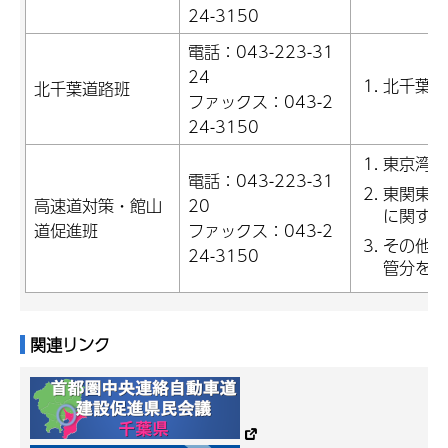
24-3150
電話：043-223-31
24
北千葉道
北千葉道路班
ファックス：043-2
24-3150
東京湾ア
電話：043-223-31
東関東自
高速道対策・館山
20
に関する
道促進班
ファックス：043-2
その他高
24-3150
管分を除
関連リンク