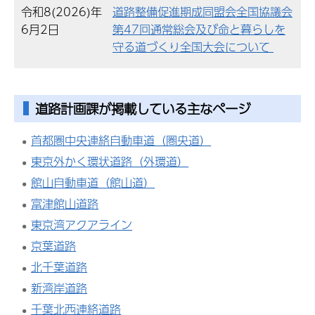
令和8(2026)年
道路整備促進期成同盟会全国協議会
6月2日
第47回通常総会及び命と暮らしを
守る道づくり全国大会について
道路計画課が掲載している主なページ
首都圏中央連絡自動車道（圏央道）
東京外かく環状道路（外環道）
館山自動車道（館山道）
富津館山道路
東京湾アクアライン
京葉道路
北千葉道路
新湾岸道路
千葉北西連絡道路