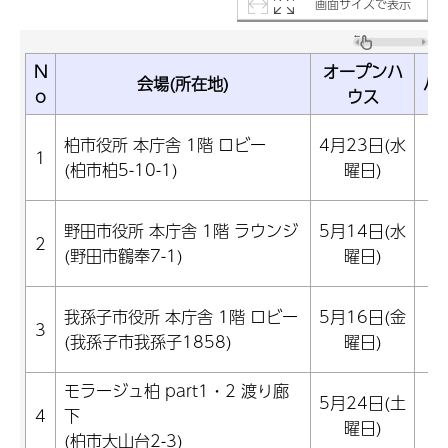
画面サイズで表示
N
オープンハ
会場(所在地)
パ
o
ウス
4
柏市役所 本庁舎 1階 ロビー
4月23日(水
1
(柏市柏5-10-1)
曜日)
2
5
野田市役所 本庁舎 1階 ラウンジ
5月14日(水
2
(野田市鶴奉7-1)
曜日)
1
5
我孫子市役所 本庁舎 1階 ロビー
5月16日(金
3
(我孫子市我孫子1858)
曜日)
1
モラージュ柏 part1・2 渡り廊
5
5月24日(土
4
下
曜日)
(柏市大山台2-3)
2