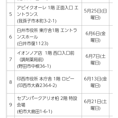
アビイクオーレ 1階 正面入口 エ
5
5月25日(日
5
ントランス
曜日)
(我孫子市本町3-2-1)
2
白井市役所 東庁舎1階 エントラ
6
6月6日(金
6
ンスホール
曜日)
(白井市復1123)
6
イオンノア店 1階 西口入口前
6
6月7日(土
7
（調剤薬局前）
曜日)
(野田市中根36-1)
8
6
印西市役所 本庁舎 1階 ロビー
6月13日(金
8
(印西市大森2364-2)
曜日)
1
セブンパークアリオ柏 2階 特設
6
6月21日(土
9
会場
曜日)
(柏市大島田1-6-1)
2