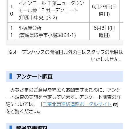
イオンモール 千葉ニュータウン
6
1
6月29日(日
モール棟 1F ガーデンコート
0
曜日)
(印西市中央北3-2)
2
1
小堀集会所
6月8日(日
1
(茨城県取手市小堀3894-1)
曜日)
※オープンハウスの開催日以外の日はスタッフの常駐は
いたしません。
アンケート調査
みなさまのご意見を幅広くお聞きするために、アンケ
ート調査の実施を予定しています。アンケート調査の詳
細については、「
千葉北西連絡道路ポータルサイト
」
をご覧ください。
報道発表資料