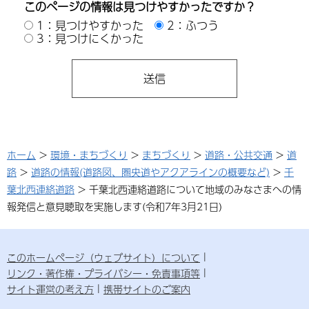
このページの情報は見つけやすかったですか？
1：見つけやすかった
2：ふつう
3：見つけにくかった
ホーム
>
環境・まちづくり
>
まちづくり
>
道路・公共交通
>
道
路
>
道路の情報(道路図、圏央道やアクアラインの概要など)
>
千
葉北西連絡道路
> 千葉北西連絡道路について地域のみなさまへの情
報発信と意見聴取を実施します(令和7年3月21日)
このホームページ（ウェブサイト）について
リンク・著作権・プライバシー・免責事項等
サイト運営の考え方
携帯サイトのご案内