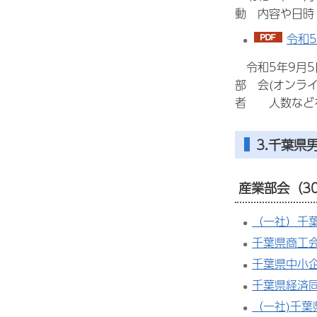
動
内容や日時
令和5
令和5年9月
部
会(オンラ
者
人数など
3.千葉県
産業部会（3
（一社）千
千葉県商工
千葉県中小
千葉県経済
（一社)千葉