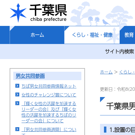
千葉県
ホーム
くらし・福祉・健康
教育
サイト内検索
ホーム
>
くらし
男女共同参画
ちば男女共同参画情報ネット
更新日：令和8(20
女性のチャレンジ賞について
「輝く女性の活躍を加速する
千葉県
リーダーの会」及び「輝く女
性の活躍を加速するちばのリ
ーダーの会」について
1.設置の
「男女共同参画週間」につい