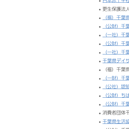
日本赤十字
更生保護法
（福）千葉
（公財）千
（一社）千
（公財）千
（一社）千
千葉県デイ
（福）千葉
（一財）千
（公社）認
（公財）ち
（公財）千
消費者団体
千葉県生活