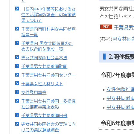
て
男女共同参画社
「県内中小企業等における女
性の活躍実態調査」の実施結
とを目指します
果について
千葉県男
千葉県内市町村男女共同参画
担当一覧
(参考)
男女共同
千葉県内 男女共同参画のた
めの総合的な施設一覧
2.開催概
男女共同参画社会基本法
千葉県男女共同参画計画
令和7年度事
千葉県男女共同参画センター
千葉県女性人材リスト
女性活躍推進
女性登用率等
男女共同参
千葉県男女共同参画・多様性
社会推進事業所表彰
男女共同参
千葉県男女共同参画白書
令和6年度事
男女共同参画社会の実現に向
けての県民意識調査