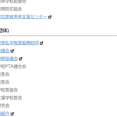
葉県学校給食会
葉県防犯協会
葉犯罪被害者支援センター
団体)
葉県私学教育振興財団
協議会
連絡協議会
校PTA連合会
校長会
校長会
学校長協会
支援学校長会
研究会
員組合