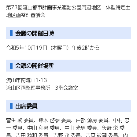
第73回流山都市計画事業運動公園周辺地区一体型特定土
地区画整理審議会
会議の開催日時
令和5年10月19日（木曜日）午後2時から
会議の開催場所
流山市南流山1-13
流山区画整理事務所 3階会議室
出席委員
菅生 繁 委員、鈴木 啓泰 委員、戸部 源房 委員、中村 忠
一 委員、中山 和男 委員、中山 光男 委員、矢野 栄 委
員、吉田 稔和 委員、吉野 茂 委員、吉原 敬嗣 委員、内