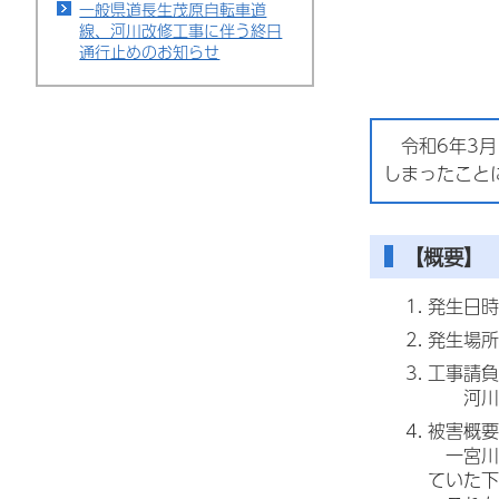
一般県道長生茂原自転車道
線、河川改修工事に伴う終日
通行止めのお知らせ
令和6年3月
しまったこと
【概要】
発生日時
発生場所
工事請負
河川激
被害概要
一宮川
ていた下