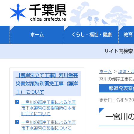
千葉県
ホーム
くらし・福祉・健康
教育
サイト内検索
ホーム
>
環境・
【護岸法立て工事】河川激甚
宮川の護岸工事に
災害対策特別緊急工事（護岸
工）について
更新日：令和6(20
一宮川の護岸工事による茂原
市下水道管の破損箇所の本復
旧完了について
一宮川
一宮川の護岸工事による茂原
市下水道管の破損について