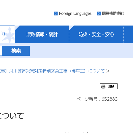
Foreign Languages
閲覧補助機能
くり
県政情報・統計
防災・安全・安心
工事】河川激甚災害対策特別緊急工事（護岸工）について
> 一
ページ番号：652883
について