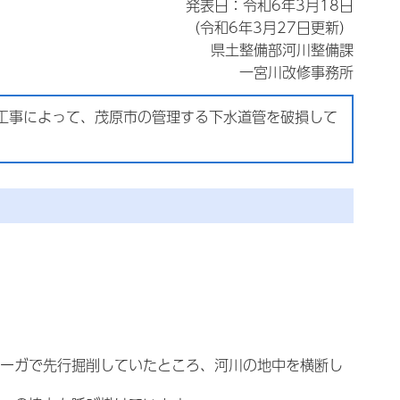
発表日：令和6年3月18日
（令和6年3月27日更新）
県土整備部河川整備課
一宮川改修事務所
工事によって、茂原市の管理する下水道管を破損して
ーガで先行掘削していたところ、河川の地中を横断し
。