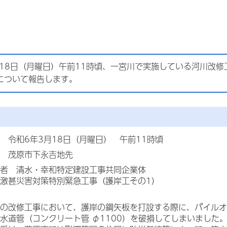
18日（月曜日）午前11時頃、一宮川で実施している河川改修
について報告します。
 令和6年3月18日（月曜日） 午前11時頃
 茂原市下永吉地先
者 清水・幸和特定建設工事共同企業体
甚災害対策特別緊急工事（護岸工その1）
の改修工事において、護岸の鋼矢板を打設する際に、パイルオ
水道管（コンクリート管 φ1100）を破損してしまいました