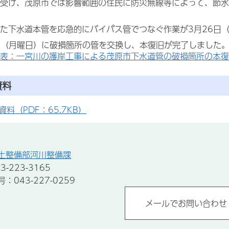
受け、茂原市では影響範囲の住民に防災無線等によって、節水
下水道本管を応急的にバイパス管でつなぐ作業が3月26日
日（月曜日）に破損箇所の管を交換し、本復旧が完了しました
表：一宮川の護岸工事による茂原市下水道管の破損箇所の本復
資料
料（PDF：65.7KB）
土整備部河川整備課
-223-3165
043-227-0259