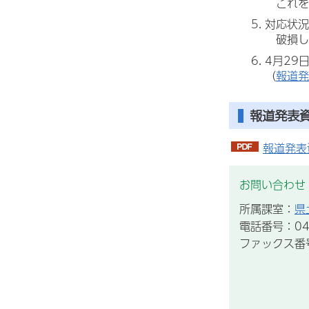
これを
対応状況
破損した
4月29
（
報道発
報道発表
報道発表資
お問い合わせ
所属課室：
県
電話番号：043
ファックス番号：