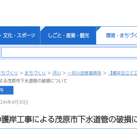
・文化・スポーツ
しごと・産業・観光
環境・まちづ
まちづくり
>
まちづくり
>
河川
>
一宮川改修事務所
>
【護岸法立て
よる茂原市下水道管の破損について
24)年4月30日
の護岸工事による茂原市下水道管の破損