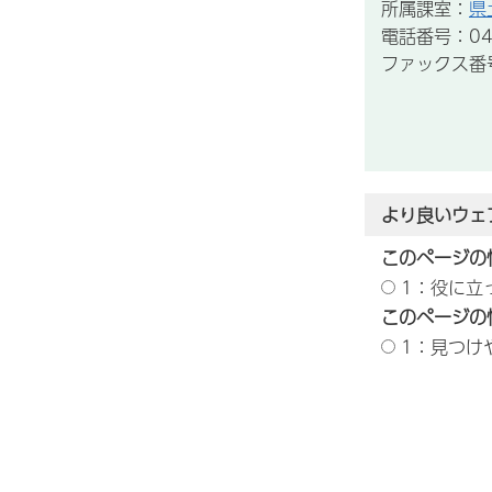
所属課室：
県
電話番号：047
ファックス番号：
より良いウェ
このページの
1：役に立
このページの
1：見つけ