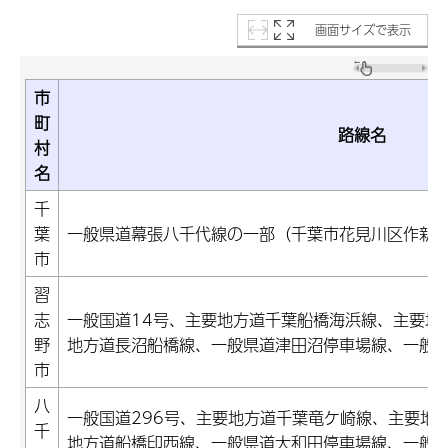
画面サイズで表示
市
町
路線名
村
名
千
葉
一般県道幕張八千代線の一部（千葉市花見川区作新
市
習
志
一般国道14号、主要地方道千葉船橋海浜線、主要地
野
地方道長沼船橋線、一般県道津田沼停車場線、一般
市
八
一般国道296号、主要地方道千葉竜ケ崎線、主要地
千
地方道船橋印西線、一般県道大和田停車場線、一般