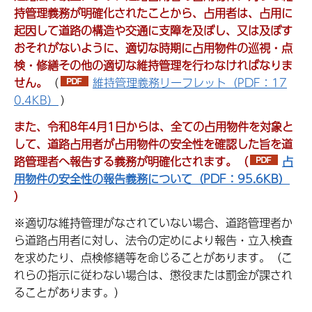
持管理義務が明確化されたことから、占用者は、占用に
起因して道路の構造や交通に支障を及ぼし、又は及ぼす
おそれがないように、適切な時期に占用物件の巡視・点
検・修繕その他の適切な維持管理を行わなければなりま
せん。
（
維持管理義務リーフレット（PDF：17
0.4KB）
）
また、令和8年4月1日からは、全ての占用物件を対象と
して、道路占用者が占用物件の安全性を確認した旨を道
路管理者へ報告する義務が明確化されます。（
占
用物件の安全性の報告義務について（PDF：95.6KB）
）
※適切な維持管理がなされていない場合、道路管理者か
ら道路占用者に対し、法令の定めにより報告・立入検査
を求めたり、点検修繕等を命じることがあります。（こ
れらの指示に従わない場合は、懲役または罰金が課され
ることがあります。）