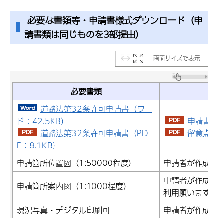
必要な書類等・申請書様式ダウンロード（申
請書類は同じものを3部提出）
画面サイズで表示
必要書類
道路法第32条許可申請書（ワー
ド：42.5KB）
申請書記
道路法第32条許可申請書（PD
留意点（P
F：8.1KB）
申請箇所位置図（1:50000程度）
申請者が作成の
申請者が作成の
申請箇所案内図（1:1000程度）
利用願います。
現況写真・デジタル印刷可
申請者が作成の