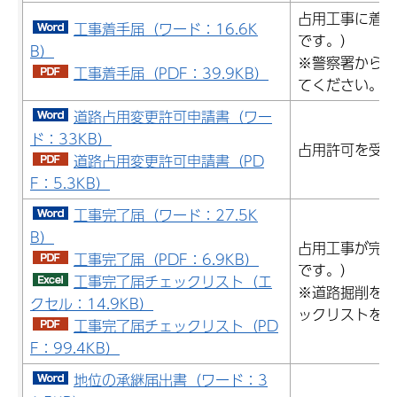
占用工事に着手
工事着手届（ワード：16.6K
です。）
B）
※警察署からの
工事着手届（PDF：39.9KB）
てください。
道路占用変更許可申請書（ワー
ド：33KB）
占用許可を受け
道路占用変更許可申請書（PD
F：5.3KB）
工事完了届（ワード：27.5K
B）
占用工事が完了
工事完了届（PDF：6.9KB）
です。）
工事完了届チェックリスト（エ
※道路掘削を伴
クセル：14.9KB）
ックリストを添
工事完了届チェックリスト（PD
F：99.4KB）
地位の承継届出書（ワード：3