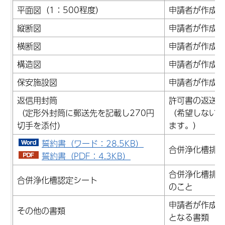
平面図（1：500程度）
申請者が作成の
縦断図
申請者が作成の
横断図
申請者が作成の
構造図
申請者が作成の
保安施設図
申請者が作成の
返信用封筒
許可書の返送を
（定形外封筒に郵送先を記載し270円
（希望しない場
切手を添付）
ます。）
誓約書（ワード：28.5KB）
合併浄化槽排水
誓約書（PDF：4.3KB）
合併浄化槽排水
合併浄化槽認定シート
のこと
申請者が作成の
その他の書類
となる書類