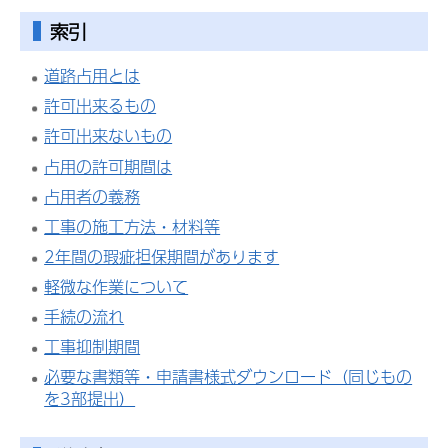
索引
道路占用とは
許可出来るもの
許可出来ないもの
占用の許可期間は
占用者の義務
工事の施工方法・材料等
2年間の瑕疵担保期間があります
軽微な作業について
手続の流れ
工事抑制期間
必要な書類等・申請書様式ダウンロード（同じもの
を3部提出）