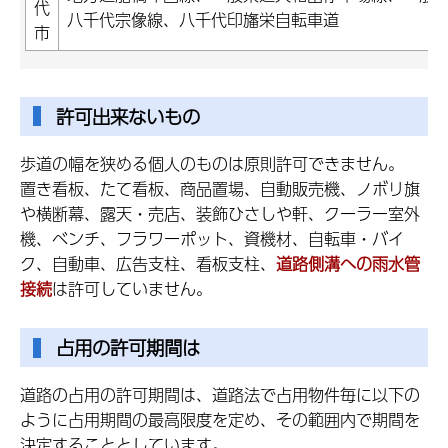
代
八千代宗像線、八千代印旛栄自転車道
市
許可出来ないもの
歩道の幅を狭める個人のものは原則許可できません。
置き看板、たて看板、商品置場、自動販売機、ノボリ旗
や横断幕、露天・売店、装飾ひさしや軒、クーラー室外
機、ベンチ、フラワーポット、資機材、自転車・バイ
ク、自動車、広告支柱、看板支柱、
道路側溝への雨水管
接続
は許可していません。
占用の許可期間は
道路の占用の許可期間は、道路法で占用物件毎に以下の
ように占用期間の最高限度を定め、その範囲内で期間を
決定することとしています。