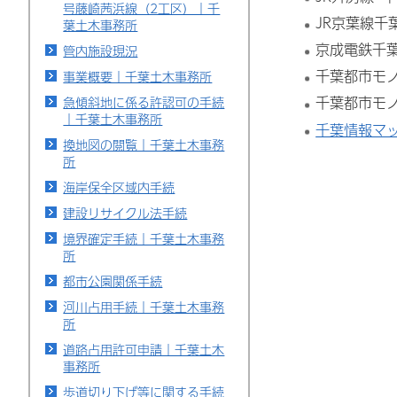
号藤崎茜浜線（2工区）｜千
JR京葉線千
葉土木事務所
京成電鉄千
管内施設現況
千葉都市モ
事業概要｜千葉土木事務所
千葉都市モ
急傾斜地に係る許認可の手続
｜千葉土木事務所
千葉情報マ
換地図の閲覧｜千葉土木事務
所
海岸保全区域内手続
建設リサイクル法手続
境界確定手続｜千葉土木事務
所
都市公園関係手続
河川占用手続｜千葉土木事務
所
道路占用許可申請｜千葉土木
事務所
歩道切り下げ等に関する手続