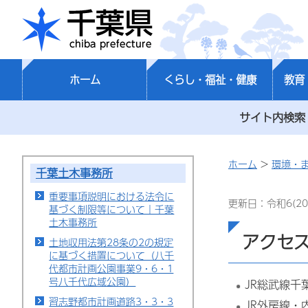
千葉県
ホーム
くらし・福祉・健康
教育
サイト内検索
ホーム
>
環境・
千葉土木事務所
重要事項説明における法令に
更新日：令和6(20
基づく制限等について｜千葉
土木事務所
アクセ
土地収用法第28条の2の規定
に基づく措置について（八千
代都市計画公園事業9・6・1
号八千代広域公園）
JR総武線千
習志野都市計画道路3・3・3
JR外房線・