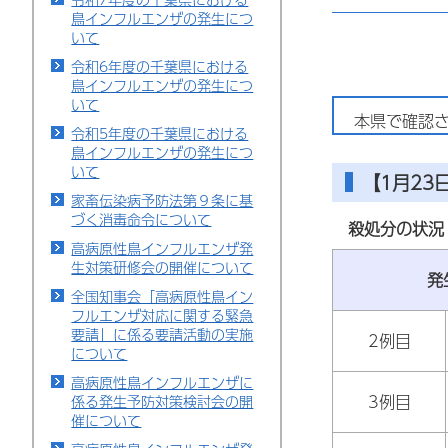
鳥インフルエンザの発生につ
いて
令和6年度の千葉県における
鳥インフルエンザの発生につ
いて
本県で確認さ
令和5年度の千葉県における
鳥インフルエンザの発生につ
いて
【1月23
家畜伝染病予防法第９条に基
づく消毒命令について
殺処分の状況
高病原性鳥インフルエンザ発
生対策研修会の開催について
発
全国知事会「高病原性鳥イン
フルエンザ対応に関する緊急
要請」に係る要請活動の実施
2例目
について
高病原性鳥インフルエンザに
3例目
係る発生予防対策検討会の開
催について