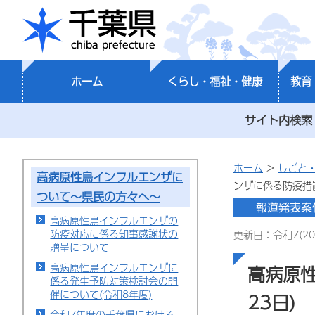
千葉県
ホーム
くらし・福祉・健康
教育
サイト内検索
ホーム
>
しごと
高病原性鳥インフルエンザに
ンザに係る防疫措置
ついて～県民の方々へ～
高病原性鳥インフルエンザの
防疫対応に係る知事感謝状の
更新日：令和7(20
贈呈について
高病原性鳥インフルエンザに
高病原
係る発生予防対策検討会の開
催について(令和8年度)
23日)
令和7年度の千葉県における