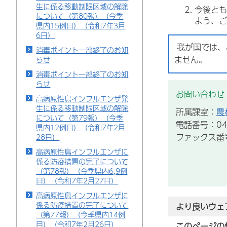
生に係る移動制限区域の解除
今後とも
について（第80報）（今季
よう、ご
県内15例目）（令和7年3月
6日）
我が国では、
消毒ポイント一部終了のお知
ません。
らせ
消毒ポイント一部終了のお知
らせ
お問い合わせ
高病原性鳥インフルエンザ発
生に係る移動制限区域の解除
所属課室：
農
について（第79報）（今季
電話番号：043
県内12例目）（令和7年2月
ファックス番号：
28日）
高病原性鳥インフルエンザに
係る防疫措置の完了について
（第78報）（今季県内6,9例
目）（令和7年2月27日）
高病原性鳥インフルエンザに
係る防疫措置の完了について
より良いウェ
（第77報）（今季県内14例
目）（令和7年2月26日）
このページの