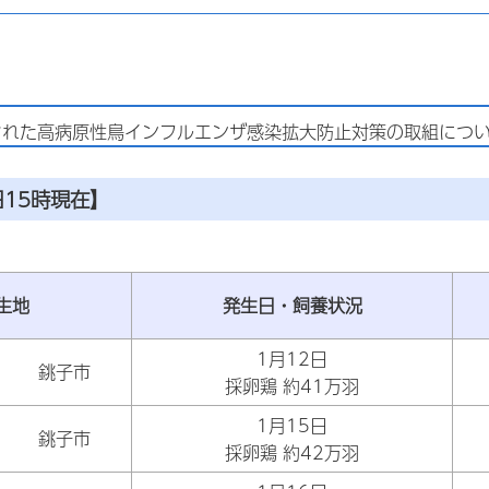
れた高病原性鳥インフルエンザ感染拡大防止対策の取組につい
日15時現在】
生地
発生日・飼養状況
1月12日
銚子市
採卵鶏 約41万羽
1月15日
銚子市
採卵鶏 約42万羽