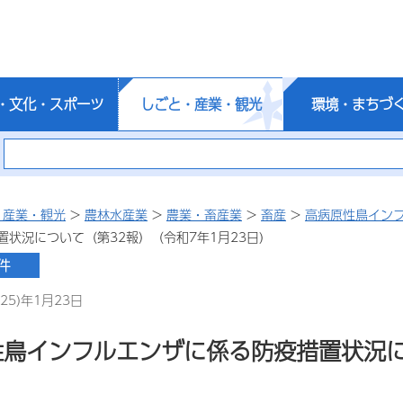
・文化・スポーツ
しごと・産業・観光
環境・まちづ
・産業・観光
>
農林水産業
>
農業・畜産業
>
畜産
>
高病原性鳥イン
状況について（第32報）（令和7年1月23日)
25)年1月23日
性鳥インフルエンザに係る防疫措置状況に