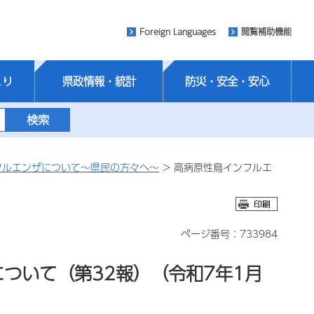
Foreign Languages
閲覧補助機能
くり
県政情報・統計
防災・安全・安心
フルエンザについて～県民の方々へ～
> 高病原性鳥インフルエ
ページ番号：733984
ついて（第32報）（令和7年1月