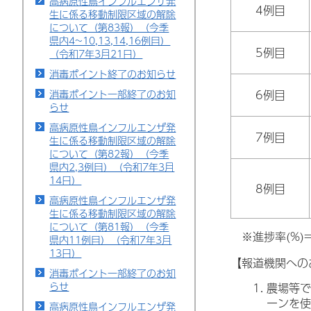
高病原性鳥インフルエンザ発
4例目
生に係る移動制限区域の解除
について（第83報）（今季
県内4~10,13,14,16例目）
5例目
（令和7年3月21日）
消毒ポイント終了のお知らせ
消毒ポイント一部終了のお知
6例目
らせ
高病原性鳥インフルエンザ発
7例目
生に係る移動制限区域の解除
について（第82報）（今季
県内2,3例目）（令和7年3月
14日）
8例目
高病原性鳥インフルエンザ発
生に係る移動制限区域の解除
について（第81報）（今季
※進捗率(%)=
県内11例目）（令和7年3月
13日）
【報道機関への
消毒ポイント一部終了のお知
らせ
農場等で
ーンを使
高病原性鳥インフルエンザ発