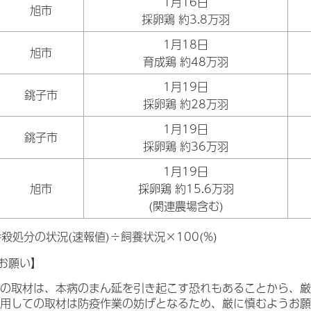
1月16日
旭市
採卵鶏 約3.8万羽
1月18日
旭市
育成鶏 約48万羽
1月19日
銚子市
採卵鶏 約28万羽
1月19日
銚子市
採卵鶏 約36万羽
1月19日
旭市
採卵鶏 約15.6万羽
(関連農場含む)
殺処分の状況(速報値)÷飼養状況×100(%)
お願い】
の取材は、本病のまん延を引き起こす恐れもあることから、厳
用しての取材は防疫作業の妨げとなるため、厳に慎むようお願