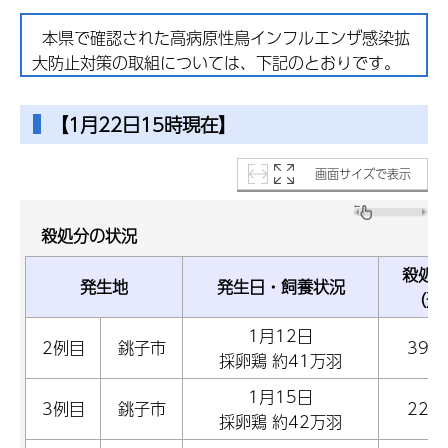
本県で確認された高病原性鳥インフルエンザ感染拡
大防止対策の取組については、下記のとおりです。
【1月22日15時現在】
画面サイズで表示
殺処分の状況
殺処
発生地
発生日・飼養状況
（速
1月12日
2例目
銚子市
399
採卵鶏 約41万羽
1月15日
3例目
銚子市
220
採卵鶏 約42万羽