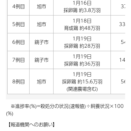
1月16日
4例目
旭市
37,
採卵鶏 約3.8万羽
1月18日
5例目
旭市
335
育成鶏 約48万羽
1月19日
6例目
銚子市
54,
採卵鶏 約28万羽
1月19日
7例目
銚子市
140
採卵鶏 約36万羽
1月19日
8例目
旭市
採卵鶏 約15.6万羽
56,
(関連農場含む)
※進捗率(%)=殺処分の状況(速報値)÷飼養状況×100
(%)
【報道機関へのお願い】