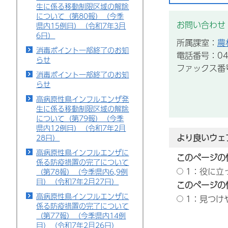
生に係る移動制限区域の解除
について（第80報）（今季
お問い合わせ
県内15例目）（令和7年3月
6日）
所属課室：
農
消毒ポイント一部終了のお知
電話番号：043
らせ
ファックス番号：
消毒ポイント一部終了のお知
らせ
高病原性鳥インフルエンザ発
生に係る移動制限区域の解除
について（第79報）（今季
県内12例目）（令和7年2月
より良いウェ
28日）
高病原性鳥インフルエンザに
このページの
係る防疫措置の完了について
1：役に立
（第78報）（今季県内6,9例
目）（令和7年2月27日）
このページの
高病原性鳥インフルエンザに
1：見つけ
係る防疫措置の完了について
（第77報）（今季県内14例
目）（令和7年2月26日）