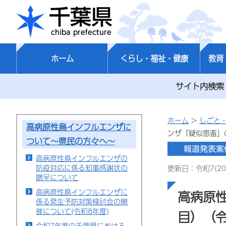
千葉県
ホーム
くらし・福祉・健康
教育
サイト内検索
ホーム
>
しごと
高病原性鳥インフルエンザに
ンザ「疑似患畜」
ついて～県民の方々へ～
高病原性鳥インフルエンザの
防疫対応に係る知事感謝状の
更新日：令和7(20
贈呈について
高病原性鳥インフルエンザに
高病原
係る発生予防対策検討会の開
催について(令和8年度)
目）（令
令和7年度の千葉県における