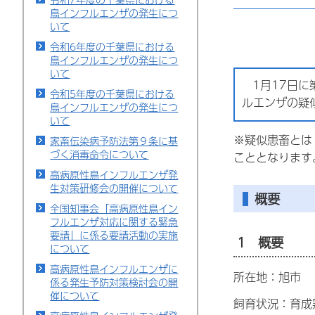
鳥インフルエンザの発生につ
いて
令和6年度の千葉県における
鳥インフルエンザの発生につ
いて
1月17日に
令和5年度の千葉県における
ルエンザの疑
鳥インフルエンザの発生につ
いて
※疑似患畜とは
家畜伝染病予防法第９条に基
づく消毒命令について
こととなります
高病原性鳥インフルエンザ発
生対策研修会の開催について
概要
全国知事会「高病原性鳥イン
フルエンザ対応に関する緊急
要請」に係る要請活動の実施
1 概要
について
高病原性鳥インフルエンザに
所在地：旭市
係る発生予防対策検討会の開
催について
飼育状況：育成