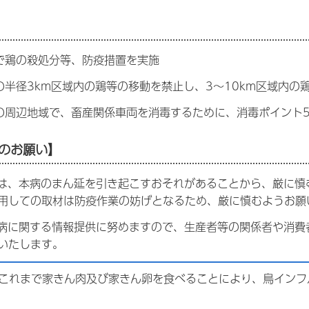
で鶏の殺処分等、防疫措置を実施
の半径3km区域内の鶏等の移動を禁止し、3～10km区域内
の周辺地域で、畜産関係車両を消毒するために、消毒ポイント
のお願い】
材は、本病のまん延を引き起こすおそれがあることから、厳に
用しての取材は防疫作業の妨げとなるため、厳に慎むようお願
本病に関する情報提供に努めますので、生産者等の関係者や消
いたします。
これまで家きん肉及び家きん卵を食べることにより、鳥インフ