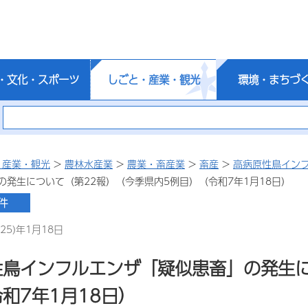
・文化・スポーツ
しごと・産業・観光
環境・まちづ
・産業・観光
>
農林水産業
>
農業・畜産業
>
畜産
>
高病原性鳥イン
の発生について（第22報）（今季県内5例目）（令和7年1月18日）
25)年1月18日
性鳥インフルエンザ「疑似患畜」の発生に
和7年1月18日）