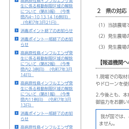
高病原性鳥インフルエンザ発
生に係る移動制限区域の解除
2 県の対応
について（第83報）（今季
県内4~10,13,14,16例目）
（令和7年3月21日）
（1）当該農場
消毒ポイント終了のお知らせ
（2）発生農場
消毒ポイント一部終了のお知
らせ
（3）発生農場
高病原性鳥インフルエンザ発
生に係る移動制限区域の解除
【報道機関へ
について（第82報）（今季
県内2,3例目）（令和7年3月
14日）
1.現場での取
高病原性鳥インフルエンザ発
やドローンを使
生に係る移動制限区域の解除
について（第81報）（今季
2.今後とも、
県内11例目）（令和7年3月
御協力をお願い
13日）
消毒ポイント一部終了のお知
我が国では、
らせ
ません。
高病原性鳥インフルエンザ発