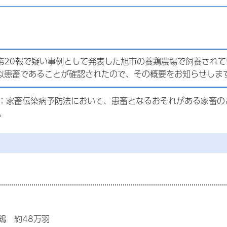
第20報で疑い事例として発表した旭市の養鶏農場で飼養されて
似患畜であることが確認されたので、その概要をお知らせしま
：家畜伝染病予防法において、患畜となるおそれがある家畜の
。
鶏 約48万羽