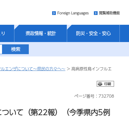
Foreign Languages
閲覧補助機能
くり
県政情報・統計
防災・安全・安心
フルエンザについて～県民の方々へ～
> 高病原性鳥インフルエ
ページ番号：732708
ついて（第22報）（今季県内5例