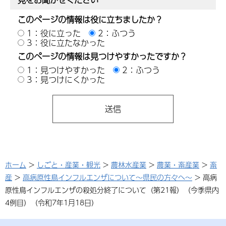
このページの情報は役に立ちましたか？
1：役に立った
2：ふつう
3：役に立たなかった
このページの情報は見つけやすかったですか？
1：見つけやすかった
2：ふつう
3：見つけにくかった
ホーム
>
しごと・産業・観光
>
農林水産業
>
農業・畜産業
>
畜
産
>
高病原性鳥インフルエンザについて～県民の方々へ～
> 高病
原性鳥インフルエンザの殺処分終了について（第21報）（今季県内
4例目）（令和7年1月18日）