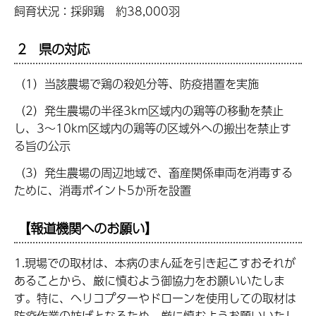
飼育状況：採卵鶏 約38,000羽
2 県の対応
（1）当該農場で鶏の殺処分等、防疫措置を実施
（2）発生農場の半径3km区域内の鶏等の移動を禁止
し、3～10km区域内の鶏等の区域外への搬出を禁止す
る旨の公示
（3）発生農場の周辺地域で、畜産関係車両を消毒する
ために、消毒ポイント5か所を設置
【報道機関へのお願い】
1.現場での取材は、本病のまん延を引き起こすおそれが
あることから、厳に慎むよう御協力をお願いいたしま
す。特に、ヘリコプターやドローンを使用しての取材は
防疫作業の妨げとなるため、厳に慎むようお願いいたし