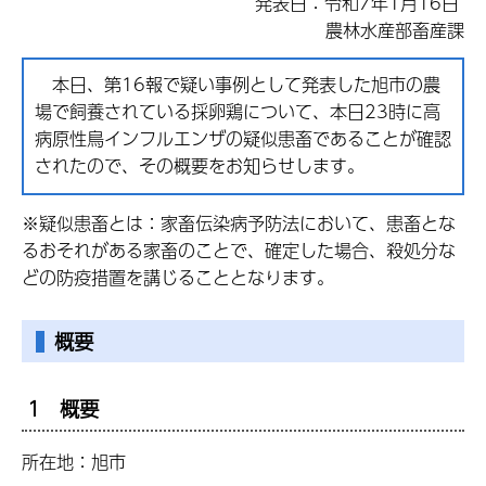
発表日：令和7年1月16日
農林水産部畜産課
本日、第16報で疑い事例として発表した旭市の農
場で飼養されている採卵鶏について、本日23時に高
病原性鳥インフルエンザの疑似患畜であることが確認
されたので、その概要をお知らせします。
※疑似患畜とは：家畜伝染病予防法において、患畜とな
るおそれがある家畜のことで、確定した場合、殺処分な
どの防疫措置を講じることとなります。
概要
1 概要
所在地：旭市